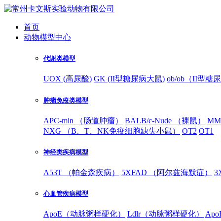
首页
动物模型中心
代谢类模型
UOX (高尿酸)
GK (II型糖尿病大鼠)
ob/ob（II型
肿瘤免疫类模型
APC-min （肠道肿瘤）
BALB/c-Nude （裸鼠）
MM
NXG （B、T、NK免疫细胞缺失小鼠）
OT2
OT1
神经类疾病模型
A53T （帕金森疾病）
5XFAD （阿尔兹海默症）
3
心血管疾病模型
ApoE（动脉粥样硬化）
Ldlr（动脉粥样硬化）
Ap