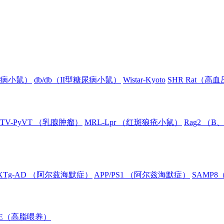
糖尿病小鼠）
db/db（II型糖尿病小鼠）
Wistar-Kyoto
SHR Rat（高
TV-PyVT （乳腺肿瘤）
MRL-Lpr （红斑狼疮小鼠）
Rag2 （
XTg-AD （阿尔兹海默症）
APP/PS1 （阿尔兹海默症）
SAMP
oE（高脂喂养）