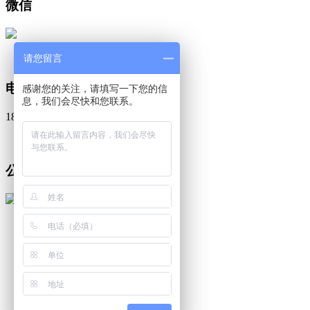
微信
请您留言
微 信
电话
感谢您的关注，请填写一下您的信
息，我们会尽快和您联系。
18068536001
电 话
公众号
公众号
返回
首页
动物模型中心
在线下单