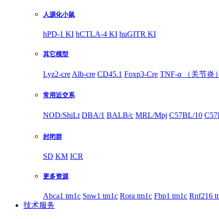
人源化小鼠
hPD-1 KI
hCTLA-4 KI
huGITR KI
其它模型
Lyz2-cre
Alb-cre
CD45.1
Foxp3-Cre
TNF-α （关节炎
常用近交系
NOD/ShiLt
DBA/1
BALB/c
MRL/Mpj
C57BL/10
C57
封闭群
SD
KM
ICR
更多资源
Abca1 tm1c
Snw1 tm1c
Rora tm1c
Fbp1 tm1c
Rnf216 t
技术服务