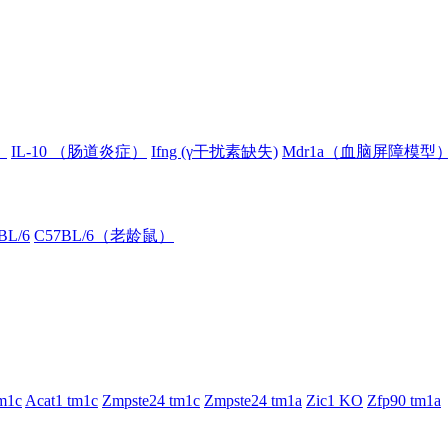
）
IL-10 （肠道炎症）
Ifng (γ干扰素缺失)
Mdr1a（血脑屏障模型
BL/6
C57BL/6（老龄鼠）
m1c
Acat1 tm1c
Zmpste24 tm1c
Zmpste24 tm1a
Zic1 KO
Zfp90 tm1a