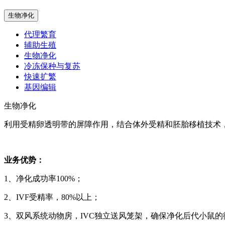
生物净化
代理繁育
辅助生殖
生物净化
冷冻保种与复苏
快速扩繁
基因编辑
生物净化
利用受精卵透明带的屏障作用，结合体外受精和胚胎移植技术
业务优势：
1、净化成功率100%；
2、IVF受精率，80%以上；
3、双风系统动物房，IVC独立送风笼架，确保净化后代小鼠