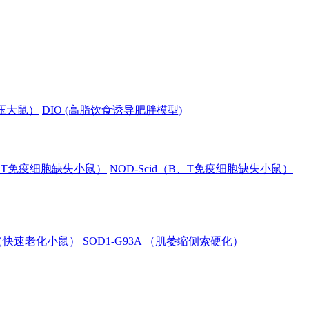
血压大鼠）
DIO (高脂饮食诱导肥胖模型)
B、T免疫细胞缺失小鼠）
NOD-Scid（B、T免疫细胞缺失小鼠）
8（快速老化小鼠）
SOD1-G93A （肌萎缩侧索硬化）