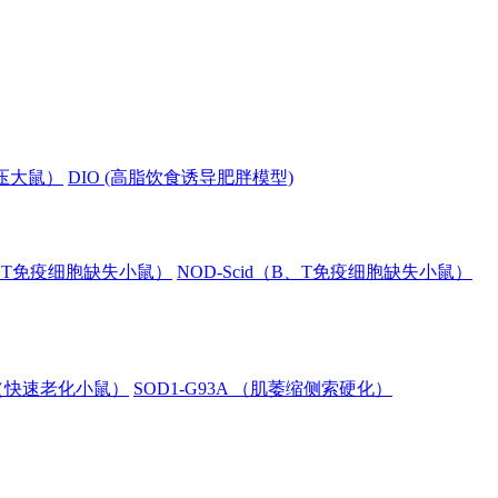
血压大鼠）
DIO (高脂饮食诱导肥胖模型)
B、T免疫细胞缺失小鼠）
NOD-Scid（B、T免疫细胞缺失小鼠）
8（快速老化小鼠）
SOD1-G93A （肌萎缩侧索硬化）