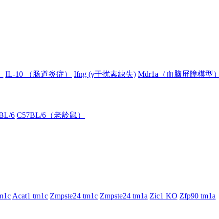
）
IL-10 （肠道炎症）
Ifng (γ干扰素缺失)
Mdr1a（血脑屏障模型
BL/6
C57BL/6（老龄鼠）
m1c
Acat1 tm1c
Zmpste24 tm1c
Zmpste24 tm1a
Zic1 KO
Zfp90 tm1a