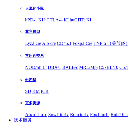
人源化小鼠
hPD-1 KI
hCTLA-4 KI
huGITR KI
其它模型
Lyz2-cre
Alb-cre
CD45.1
Foxp3-Cre
TNF-α （关节炎
常用近交系
NOD/ShiLt
DBA/1
BALB/c
MRL/Mpj
C57BL/10
C57
封闭群
SD
KM
ICR
更多资源
Abca1 tm1c
Snw1 tm1c
Rora tm1c
Fbp1 tm1c
Rnf216 t
技术服务