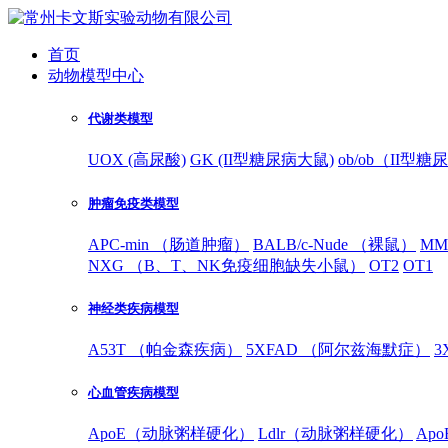
首页
动物模型中心
代谢类模型
UOX (高尿酸)
GK (II型糖尿病大鼠)
ob/ob（II型
肿瘤免疫类模型
APC-min （肠道肿瘤）
BALB/c-Nude （裸鼠）
MM
NXG （B、T、NK免疫细胞缺失小鼠）
OT2
OT1
神经类疾病模型
A53T （帕金森疾病）
5XFAD （阿尔兹海默症）
3
心血管疾病模型
ApoE（动脉粥样硬化）
Ldlr（动脉粥样硬化）
Ap