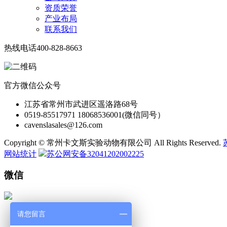
资质荣誉
产业布局
联系我们
热线电话
400-828-8663
官方微信公众号
江苏省常州市武进区遥洛路68号
0519-85517971 18068536001(微信同号）
cavenslasales@126.com
Copyright © 常州卡文斯实验动物有限公司 All Rights Reserved.
网站统计
苏公网安备32041202002225
微信
请您留言
微 信