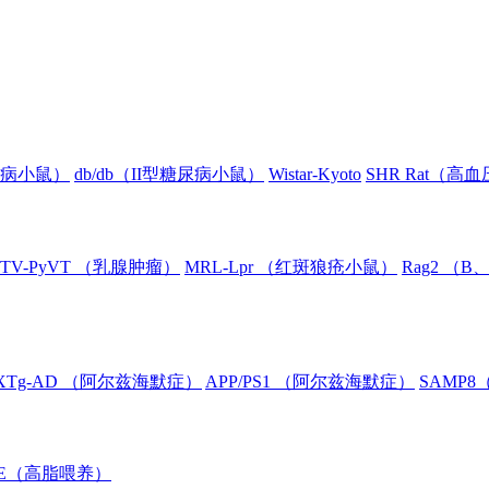
糖尿病小鼠）
db/db（II型糖尿病小鼠）
Wistar-Kyoto
SHR Rat（高
TV-PyVT （乳腺肿瘤）
MRL-Lpr （红斑狼疮小鼠）
Rag2 （
XTg-AD （阿尔兹海默症）
APP/PS1 （阿尔兹海默症）
SAMP
oE（高脂喂养）