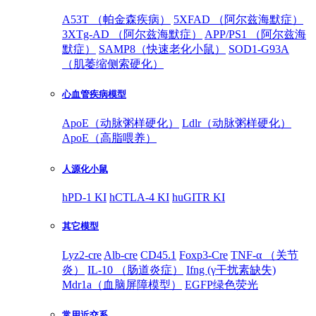
A53T （帕金森疾病）
5XFAD （阿尔兹海默症）
3XTg-AD （阿尔兹海默症）
APP/PS1 （阿尔兹海
默症）
SAMP8（快速老化小鼠）
SOD1-G93A
（肌萎缩侧索硬化）
心血管疾病模型
ApoE（动脉粥样硬化）
Ldlr（动脉粥样硬化）
ApoE（高脂喂养）
人源化小鼠
hPD-1 KI
hCTLA-4 KI
huGITR KI
其它模型
Lyz2-cre
Alb-cre
CD45.1
Foxp3-Cre
TNF-α （关节
炎）
IL-10 （肠道炎症）
Ifng (γ干扰素缺失)
Mdr1a（血脑屏障模型）
EGFP绿色荧光
常用近交系