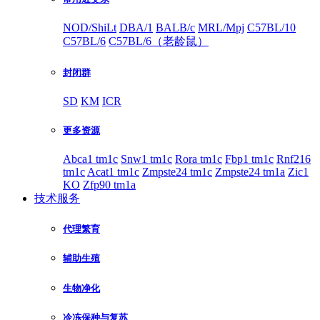
NOD/ShiLt
DBA/1
BALB/c
MRL/Mpj
C57BL/10
C57BL/6
C57BL/6（老龄鼠）
封闭群
SD
KM
ICR
更多资源
Abca1 tm1c
Snw1 tm1c
Rora tm1c
Fbp1 tm1c
Rnf216
tm1c
Acat1 tm1c
Zmpste24 tm1c
Zmpste24 tm1a
Zic1
KO
Zfp90 tm1a
技术服务
代理繁育
辅助生殖
生物净化
冷冻保种与复苏