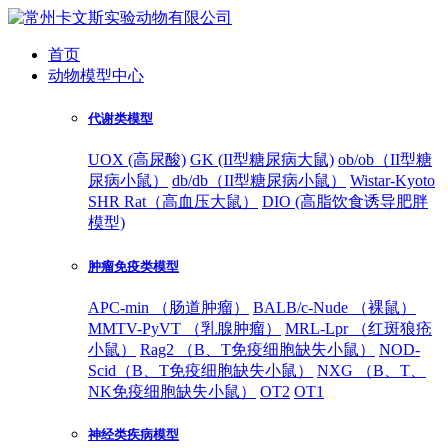
首页
动物模型中心
代谢类模型
UOX (高尿酸)
GK (II型糖尿病大鼠)
ob/ob（II型糖
尿病小鼠）
db/db（II型糖尿病小鼠）
Wistar-Kyoto
SHR Rat（高血压大鼠）
DIO (高脂饮食诱导肥胖
模型)
肿瘤免疫类模型
APC-min （肠道肿瘤）
BALB/c-Nude （裸鼠）
MMTV-PyVT （乳腺肿瘤）
MRL-Lpr （红斑狼疮
小鼠）
Rag2 （B、T免疫细胞缺失小鼠）
NOD-
Scid（B、T免疫细胞缺失小鼠）
NXG （B、T、
NK免疫细胞缺失小鼠）
OT2
OT1
神经类疾病模型