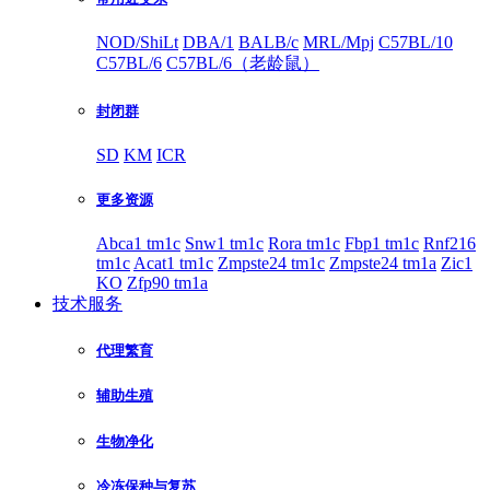
NOD/ShiLt
DBA/1
BALB/c
MRL/Mpj
C57BL/10
C57BL/6
C57BL/6（老龄鼠）
封闭群
SD
KM
ICR
更多资源
Abca1 tm1c
Snw1 tm1c
Rora tm1c
Fbp1 tm1c
Rnf216
tm1c
Acat1 tm1c
Zmpste24 tm1c
Zmpste24 tm1a
Zic1
KO
Zfp90 tm1a
技术服务
代理繁育
辅助生殖
生物净化
冷冻保种与复苏