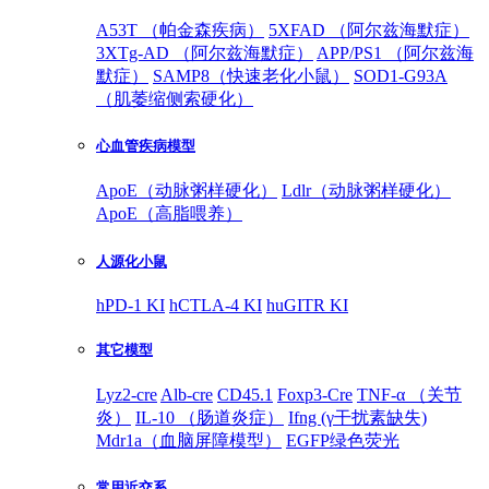
A53T （帕金森疾病）
5XFAD （阿尔兹海默症）
3XTg-AD （阿尔兹海默症）
APP/PS1 （阿尔兹海
默症）
SAMP8（快速老化小鼠）
SOD1-G93A
（肌萎缩侧索硬化）
心血管疾病模型
ApoE（动脉粥样硬化）
Ldlr（动脉粥样硬化）
ApoE（高脂喂养）
人源化小鼠
hPD-1 KI
hCTLA-4 KI
huGITR KI
其它模型
Lyz2-cre
Alb-cre
CD45.1
Foxp3-Cre
TNF-α （关节
炎）
IL-10 （肠道炎症）
Ifng (γ干扰素缺失)
Mdr1a（血脑屏障模型）
EGFP绿色荧光
常用近交系