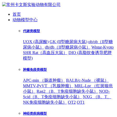
首页
动物模型中心
代谢类模型
UOX (高尿酸)
GK (II型糖尿病大鼠)
ob/ob（II型糖
尿病小鼠）
db/db（II型糖尿病小鼠）
Wistar-Kyoto
SHR Rat（高血压大鼠）
DIO (高脂饮食诱导肥胖
模型)
肿瘤免疫类模型
APC-min （肠道肿瘤）
BALB/c-Nude （裸鼠）
MMTV-PyVT （乳腺肿瘤）
MRL-Lpr （红斑狼疮
小鼠）
Rag2 （B、T免疫细胞缺失小鼠）
NOD-
Scid（B、T免疫细胞缺失小鼠）
NXG （B、T、
NK免疫细胞缺失小鼠）
OT2
OT1
神经类疾病模型