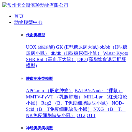
首页
动物模型中心
代谢类模型
UOX (高尿酸)
GK (II型糖尿病大鼠)
ob/ob（II型糖
尿病小鼠）
db/db（II型糖尿病小鼠）
Wistar-Kyoto
SHR Rat（高血压大鼠）
DIO (高脂饮食诱导肥胖
模型)
肿瘤免疫类模型
APC-min （肠道肿瘤）
BALB/c-Nude （裸鼠）
MMTV-PyVT （乳腺肿瘤）
MRL-Lpr （红斑狼疮
小鼠）
Rag2 （B、T免疫细胞缺失小鼠）
NOD-
Scid（B、T免疫细胞缺失小鼠）
NXG （B、T、
NK免疫细胞缺失小鼠）
OT2
OT1
神经类疾病模型