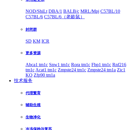
NOD/ShiLt
DBA/1
BALB/c
MRL/Mpj
C57BL/10
C57BL/6
C57BL/6（老龄鼠）
封闭群
SD
KM
ICR
更多资源
Abca1 tm1c
Snw1 tm1c
Rora tm1c
Fbp1 tm1c
Rnf216
tm1c
Acat1 tm1c
Zmpste24 tm1c
Zmpste24 tm1a
Zic1
KO
Zfp90 tm1a
技术服务
代理繁育
辅助生殖
生物净化
冷冻保种与复苏