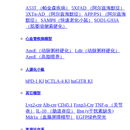
A53T （帕金森疾病）
5XFAD （阿尔兹海默症）
3XTg-AD （阿尔兹海默症）
APP/PS1 （阿尔兹海
默症）
SAMP8（快速老化小鼠）
SOD1-G93A
（肌萎缩侧索硬化）
心血管疾病模型
ApoE（动脉粥样硬化）
Ldlr（动脉粥样硬化）
ApoE（高脂喂养）
人源化小鼠
hPD-1 KI
hCTLA-4 KI
huGITR KI
其它模型
Lyz2-cre
Alb-cre
CD45.1
Foxp3-Cre
TNF-α （关节
炎）
IL-10 （肠道炎症）
Ifng (γ干扰素缺失)
Mdr1a（血脑屏障模型）
EGFP绿色荧光
常用近交系