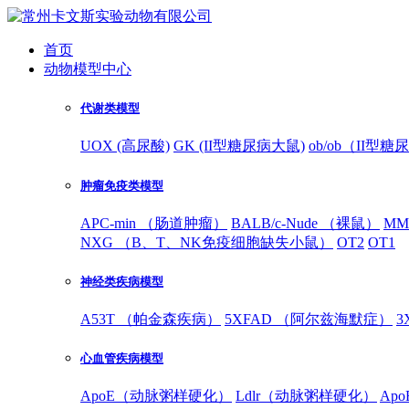
首页
动物模型中心
代谢类模型
UOX (高尿酸)
GK (II型糖尿病大鼠)
ob/ob（II型
肿瘤免疫类模型
APC-min （肠道肿瘤）
BALB/c-Nude （裸鼠）
MM
NXG （B、T、NK免疫细胞缺失小鼠）
OT2
OT1
神经类疾病模型
A53T （帕金森疾病）
5XFAD （阿尔兹海默症）
3
心血管疾病模型
ApoE（动脉粥样硬化）
Ldlr（动脉粥样硬化）
Ap