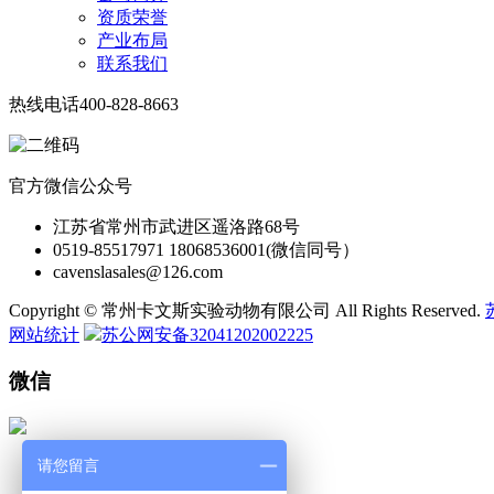
资质荣誉
产业布局
联系我们
热线电话
400-828-8663
官方微信公众号
江苏省常州市武进区遥洛路68号
0519-85517971 18068536001(微信同号）
cavenslasales@126.com
Copyright © 常州卡文斯实验动物有限公司 All Rights Reserved.
网站统计
苏公网安备32041202002225
微信
请您留言
微 信