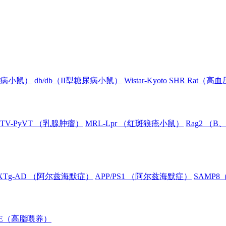
糖尿病小鼠）
db/db（II型糖尿病小鼠）
Wistar-Kyoto
SHR Rat（高
TV-PyVT （乳腺肿瘤）
MRL-Lpr （红斑狼疮小鼠）
Rag2 （
XTg-AD （阿尔兹海默症）
APP/PS1 （阿尔兹海默症）
SAMP
oE（高脂喂养）