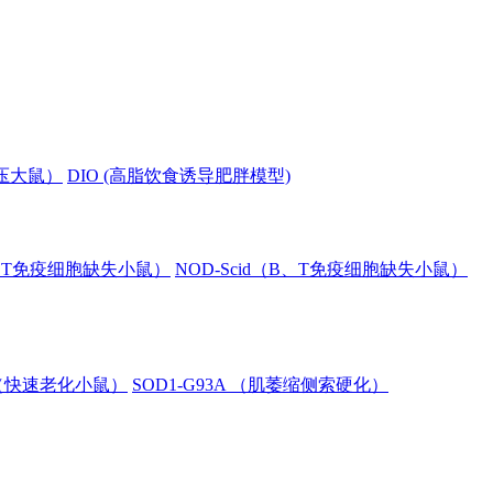
血压大鼠）
DIO (高脂饮食诱导肥胖模型)
B、T免疫细胞缺失小鼠）
NOD-Scid（B、T免疫细胞缺失小鼠）
8（快速老化小鼠）
SOD1-G93A （肌萎缩侧索硬化）