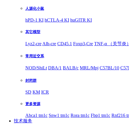
人源化小鼠
hPD-1 KI
hCTLA-4 KI
huGITR KI
其它模型
Lyz2-cre
Alb-cre
CD45.1
Foxp3-Cre
TNF-α （关节炎
常用近交系
NOD/ShiLt
DBA/1
BALB/c
MRL/Mpj
C57BL/10
C57
封闭群
SD
KM
ICR
更多资源
Abca1 tm1c
Snw1 tm1c
Rora tm1c
Fbp1 tm1c
Rnf216 t
技术服务