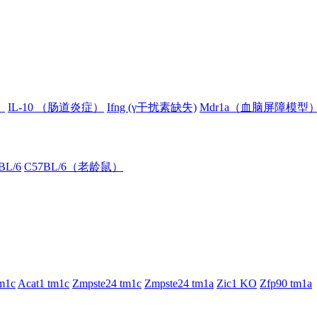
）
IL-10 （肠道炎症）
Ifng (γ干扰素缺失)
Mdr1a（血脑屏障模型
BL/6
C57BL/6（老龄鼠）
m1c
Acat1 tm1c
Zmpste24 tm1c
Zmpste24 tm1a
Zic1 KO
Zfp90 tm1a