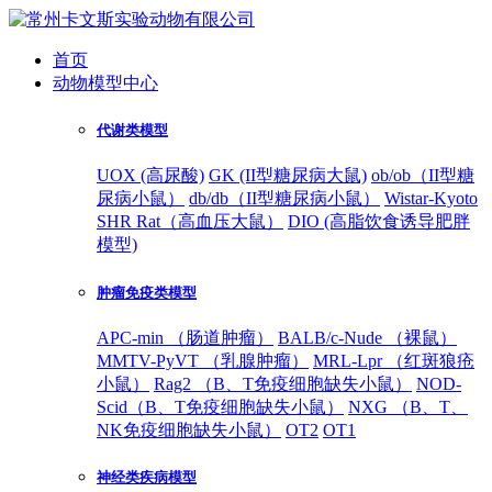
首页
动物模型中心
代谢类模型
UOX (高尿酸)
GK (II型糖尿病大鼠)
ob/ob（II型糖
尿病小鼠）
db/db（II型糖尿病小鼠）
Wistar-Kyoto
SHR Rat（高血压大鼠）
DIO (高脂饮食诱导肥胖
模型)
肿瘤免疫类模型
APC-min （肠道肿瘤）
BALB/c-Nude （裸鼠）
MMTV-PyVT （乳腺肿瘤）
MRL-Lpr （红斑狼疮
小鼠）
Rag2 （B、T免疫细胞缺失小鼠）
NOD-
Scid（B、T免疫细胞缺失小鼠）
NXG （B、T、
NK免疫细胞缺失小鼠）
OT2
OT1
神经类疾病模型