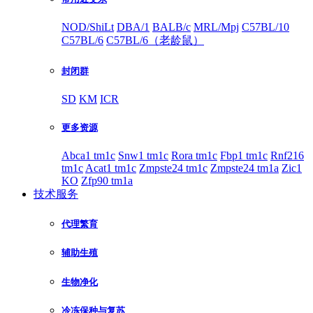
NOD/ShiLt
DBA/1
BALB/c
MRL/Mpj
C57BL/10
C57BL/6
C57BL/6（老龄鼠）
封闭群
SD
KM
ICR
更多资源
Abca1 tm1c
Snw1 tm1c
Rora tm1c
Fbp1 tm1c
Rnf216
tm1c
Acat1 tm1c
Zmpste24 tm1c
Zmpste24 tm1a
Zic1
KO
Zfp90 tm1a
技术服务
代理繁育
辅助生殖
生物净化
冷冻保种与复苏