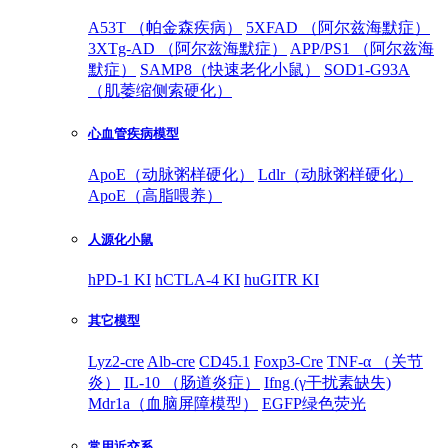
A53T （帕金森疾病）
5XFAD （阿尔兹海默症）
3XTg-AD （阿尔兹海默症）
APP/PS1 （阿尔兹海
默症）
SAMP8（快速老化小鼠）
SOD1-G93A
（肌萎缩侧索硬化）
心血管疾病模型
ApoE（动脉粥样硬化）
Ldlr（动脉粥样硬化）
ApoE（高脂喂养）
人源化小鼠
hPD-1 KI
hCTLA-4 KI
huGITR KI
其它模型
Lyz2-cre
Alb-cre
CD45.1
Foxp3-Cre
TNF-α （关节
炎）
IL-10 （肠道炎症）
Ifng (γ干扰素缺失)
Mdr1a（血脑屏障模型）
EGFP绿色荧光
常用近交系