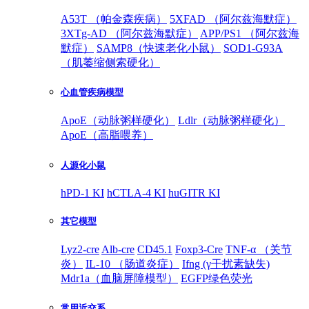
A53T （帕金森疾病）
5XFAD （阿尔兹海默症）
3XTg-AD （阿尔兹海默症）
APP/PS1 （阿尔兹海
默症）
SAMP8（快速老化小鼠）
SOD1-G93A
（肌萎缩侧索硬化）
心血管疾病模型
ApoE（动脉粥样硬化）
Ldlr（动脉粥样硬化）
ApoE（高脂喂养）
人源化小鼠
hPD-1 KI
hCTLA-4 KI
huGITR KI
其它模型
Lyz2-cre
Alb-cre
CD45.1
Foxp3-Cre
TNF-α （关节
炎）
IL-10 （肠道炎症）
Ifng (γ干扰素缺失)
Mdr1a（血脑屏障模型）
EGFP绿色荧光
常用近交系