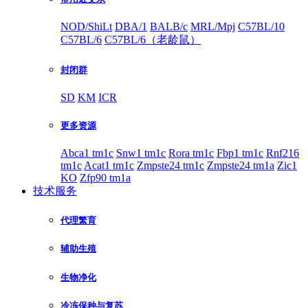
NOD/ShiLt
DBA/1
BALB/c
MRL/Mpj
C57BL/10
C57BL/6
C57BL/6（老龄鼠）
封闭群
SD
KM
ICR
更多资源
Abca1 tm1c
Snw1 tm1c
Rora tm1c
Fbp1 tm1c
Rnf216
tm1c
Acat1 tm1c
Zmpste24 tm1c
Zmpste24 tm1a
Zic1
KO
Zfp90 tm1a
技术服务
代理繁育
辅助生殖
生物净化
冷冻保种与复苏