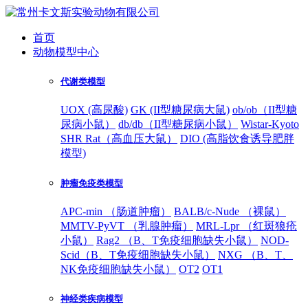
首页
动物模型中心
代谢类模型
UOX (高尿酸)
GK (II型糖尿病大鼠)
ob/ob（II型糖
尿病小鼠）
db/db（II型糖尿病小鼠）
Wistar-Kyoto
SHR Rat（高血压大鼠）
DIO (高脂饮食诱导肥胖
模型)
肿瘤免疫类模型
APC-min （肠道肿瘤）
BALB/c-Nude （裸鼠）
MMTV-PyVT （乳腺肿瘤）
MRL-Lpr （红斑狼疮
小鼠）
Rag2 （B、T免疫细胞缺失小鼠）
NOD-
Scid（B、T免疫细胞缺失小鼠）
NXG （B、T、
NK免疫细胞缺失小鼠）
OT2
OT1
神经类疾病模型