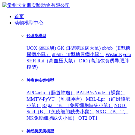
首页
动物模型中心
代谢类模型
UOX (高尿酸)
GK (II型糖尿病大鼠)
ob/ob（II型糖
尿病小鼠）
db/db（II型糖尿病小鼠）
Wistar-Kyoto
SHR Rat（高血压大鼠）
DIO (高脂饮食诱导肥胖
模型)
肿瘤免疫类模型
APC-min （肠道肿瘤）
BALB/c-Nude （裸鼠）
MMTV-PyVT （乳腺肿瘤）
MRL-Lpr （红斑狼疮
小鼠）
Rag2 （B、T免疫细胞缺失小鼠）
NOD-
Scid（B、T免疫细胞缺失小鼠）
NXG （B、T、
NK免疫细胞缺失小鼠）
OT2
OT1
神经类疾病模型