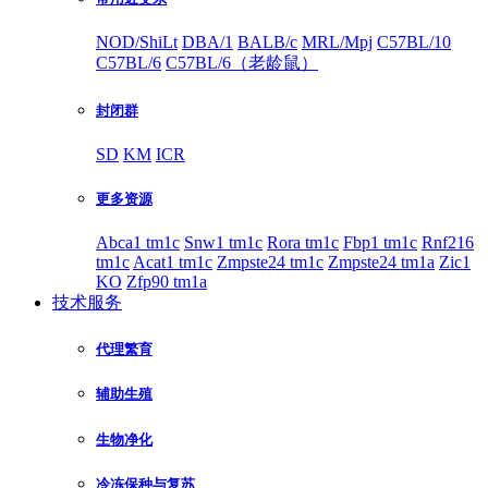
NOD/ShiLt
DBA/1
BALB/c
MRL/Mpj
C57BL/10
C57BL/6
C57BL/6（老龄鼠）
封闭群
SD
KM
ICR
更多资源
Abca1 tm1c
Snw1 tm1c
Rora tm1c
Fbp1 tm1c
Rnf216
tm1c
Acat1 tm1c
Zmpste24 tm1c
Zmpste24 tm1a
Zic1
KO
Zfp90 tm1a
技术服务
代理繁育
辅助生殖
生物净化
冷冻保种与复苏