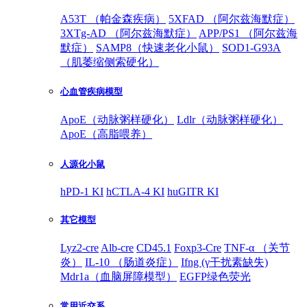
A53T （帕金森疾病）
5XFAD （阿尔兹海默症）
3XTg-AD （阿尔兹海默症）
APP/PS1 （阿尔兹海
默症）
SAMP8（快速老化小鼠）
SOD1-G93A
（肌萎缩侧索硬化）
心血管疾病模型
ApoE（动脉粥样硬化）
Ldlr（动脉粥样硬化）
ApoE（高脂喂养）
人源化小鼠
hPD-1 KI
hCTLA-4 KI
huGITR KI
其它模型
Lyz2-cre
Alb-cre
CD45.1
Foxp3-Cre
TNF-α （关节
炎）
IL-10 （肠道炎症）
Ifng (γ干扰素缺失)
Mdr1a（血脑屏障模型）
EGFP绿色荧光
常用近交系