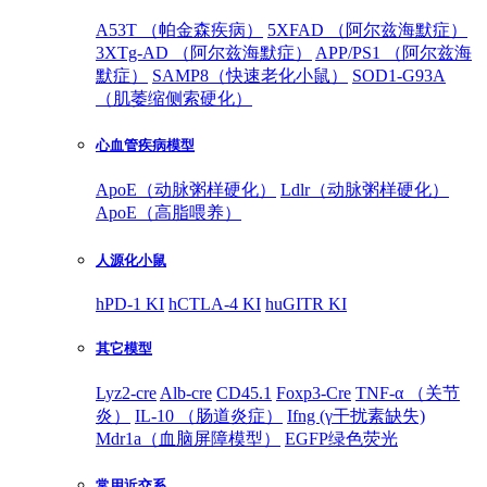
A53T （帕金森疾病）
5XFAD （阿尔兹海默症）
3XTg-AD （阿尔兹海默症）
APP/PS1 （阿尔兹海
默症）
SAMP8（快速老化小鼠）
SOD1-G93A
（肌萎缩侧索硬化）
心血管疾病模型
ApoE（动脉粥样硬化）
Ldlr（动脉粥样硬化）
ApoE（高脂喂养）
人源化小鼠
hPD-1 KI
hCTLA-4 KI
huGITR KI
其它模型
Lyz2-cre
Alb-cre
CD45.1
Foxp3-Cre
TNF-α （关节
炎）
IL-10 （肠道炎症）
Ifng (γ干扰素缺失)
Mdr1a（血脑屏障模型）
EGFP绿色荧光
常用近交系