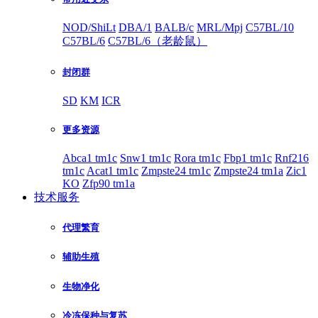
NOD/ShiLt
DBA/1
BALB/c
MRL/Mpj
C57BL/10
C57BL/6
C57BL/6（老龄鼠）
封闭群
SD
KM
ICR
更多资源
Abca1 tm1c
Snw1 tm1c
Rora tm1c
Fbp1 tm1c
Rnf216
tm1c
Acat1 tm1c
Zmpste24 tm1c
Zmpste24 tm1a
Zic1
KO
Zfp90 tm1a
技术服务
代理繁育
辅助生殖
生物净化
冷冻保种与复苏