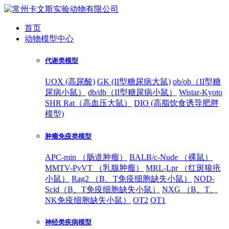
首页
动物模型中心
代谢类模型
UOX (高尿酸)
GK (II型糖尿病大鼠)
ob/ob（II型糖
尿病小鼠）
db/db（II型糖尿病小鼠）
Wistar-Kyoto
SHR Rat（高血压大鼠）
DIO (高脂饮食诱导肥胖
模型)
肿瘤免疫类模型
APC-min （肠道肿瘤）
BALB/c-Nude （裸鼠）
MMTV-PyVT （乳腺肿瘤）
MRL-Lpr （红斑狼疮
小鼠）
Rag2 （B、T免疫细胞缺失小鼠）
NOD-
Scid（B、T免疫细胞缺失小鼠）
NXG （B、T、
NK免疫细胞缺失小鼠）
OT2
OT1
神经类疾病模型