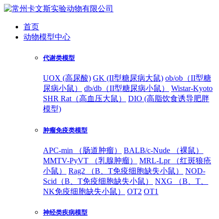
首页
动物模型中心
代谢类模型
UOX (高尿酸)
GK (II型糖尿病大鼠)
ob/ob（II型糖
尿病小鼠）
db/db（II型糖尿病小鼠）
Wistar-Kyoto
SHR Rat（高血压大鼠）
DIO (高脂饮食诱导肥胖
模型)
肿瘤免疫类模型
APC-min （肠道肿瘤）
BALB/c-Nude （裸鼠）
MMTV-PyVT （乳腺肿瘤）
MRL-Lpr （红斑狼疮
小鼠）
Rag2 （B、T免疫细胞缺失小鼠）
NOD-
Scid（B、T免疫细胞缺失小鼠）
NXG （B、T、
NK免疫细胞缺失小鼠）
OT2
OT1
神经类疾病模型