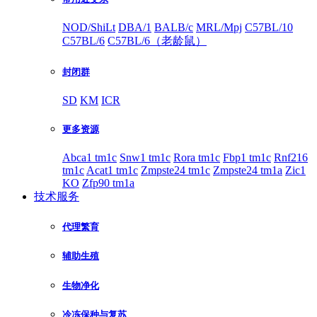
NOD/ShiLt
DBA/1
BALB/c
MRL/Mpj
C57BL/10
C57BL/6
C57BL/6（老龄鼠）
封闭群
SD
KM
ICR
更多资源
Abca1 tm1c
Snw1 tm1c
Rora tm1c
Fbp1 tm1c
Rnf216
tm1c
Acat1 tm1c
Zmpste24 tm1c
Zmpste24 tm1a
Zic1
KO
Zfp90 tm1a
技术服务
代理繁育
辅助生殖
生物净化
冷冻保种与复苏