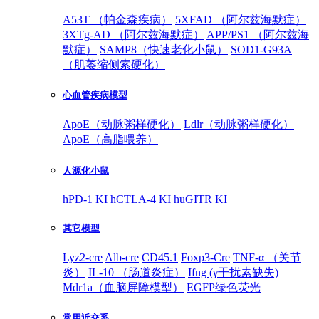
A53T （帕金森疾病）
5XFAD （阿尔兹海默症）
3XTg-AD （阿尔兹海默症）
APP/PS1 （阿尔兹海
默症）
SAMP8（快速老化小鼠）
SOD1-G93A
（肌萎缩侧索硬化）
心血管疾病模型
ApoE（动脉粥样硬化）
Ldlr（动脉粥样硬化）
ApoE（高脂喂养）
人源化小鼠
hPD-1 KI
hCTLA-4 KI
huGITR KI
其它模型
Lyz2-cre
Alb-cre
CD45.1
Foxp3-Cre
TNF-α （关节
炎）
IL-10 （肠道炎症）
Ifng (γ干扰素缺失)
Mdr1a（血脑屏障模型）
EGFP绿色荧光
常用近交系