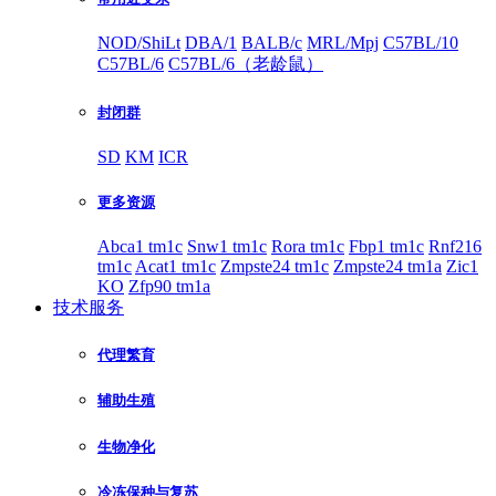
NOD/ShiLt
DBA/1
BALB/c
MRL/Mpj
C57BL/10
C57BL/6
C57BL/6（老龄鼠）
封闭群
SD
KM
ICR
更多资源
Abca1 tm1c
Snw1 tm1c
Rora tm1c
Fbp1 tm1c
Rnf216
tm1c
Acat1 tm1c
Zmpste24 tm1c
Zmpste24 tm1a
Zic1
KO
Zfp90 tm1a
技术服务
代理繁育
辅助生殖
生物净化
冷冻保种与复苏