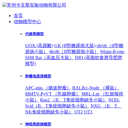
首页
动物模型中心
代谢类模型
UOX (高尿酸)
GK (II型糖尿病大鼠)
ob/ob（II型糖
尿病小鼠）
db/db（II型糖尿病小鼠）
Wistar-Kyoto
SHR Rat（高血压大鼠）
DIO (高脂饮食诱导肥胖
模型)
肿瘤免疫类模型
APC-min （肠道肿瘤）
BALB/c-Nude （裸鼠）
MMTV-PyVT （乳腺肿瘤）
MRL-Lpr （红斑狼疮
小鼠）
Rag2 （B、T免疫细胞缺失小鼠）
NOD-
Scid（B、T免疫细胞缺失小鼠）
NXG （B、T、
NK免疫细胞缺失小鼠）
OT2
OT1
神经类疾病模型