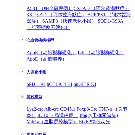
A53T （帕金森疾病）
5XFAD （阿尔兹海默症）
3XTg-AD （阿尔兹海默症）
APP/PS1 （阿尔兹海
默症）
SAMP8（快速老化小鼠）
SOD1-G93A
（肌萎缩侧索硬化）
心血管疾病模型
ApoE（动脉粥样硬化）
Ldlr（动脉粥样硬化）
ApoE（高脂喂养）
人源化小鼠
hPD-1 KI
hCTLA-4 KI
huGITR KI
其它模型
Lyz2-cre
Alb-cre
CD45.1
Foxp3-Cre
TNF-α （关节
炎）
IL-10 （肠道炎症）
Ifng (γ干扰素缺失)
Mdr1a（血脑屏障模型）
EGFP绿色荧光
常用近交系