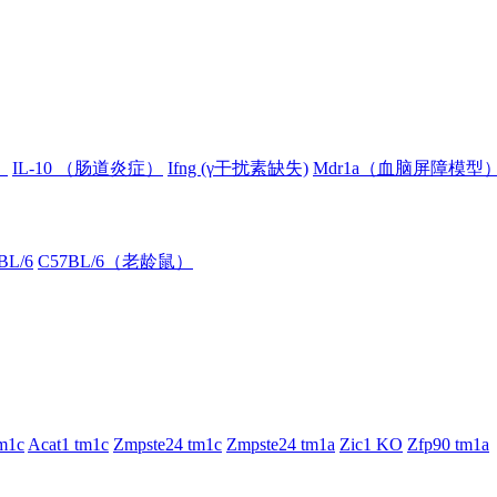
）
IL-10 （肠道炎症）
Ifng (γ干扰素缺失)
Mdr1a（血脑屏障模型
BL/6
C57BL/6（老龄鼠）
m1c
Acat1 tm1c
Zmpste24 tm1c
Zmpste24 tm1a
Zic1 KO
Zfp90 tm1a