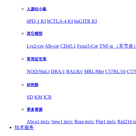
人源化小鼠
hPD-1 KI
hCTLA-4 KI
huGITR KI
其它模型
Lyz2-cre
Alb-cre
CD45.1
Foxp3-Cre
TNF-α （关节炎
常用近交系
NOD/ShiLt
DBA/1
BALB/c
MRL/Mpj
C57BL/10
C57
封闭群
SD
KM
ICR
更多资源
Abca1 tm1c
Snw1 tm1c
Rora tm1c
Fbp1 tm1c
Rnf216 t
技术服务