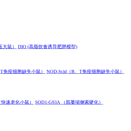
血压大鼠）
DIO (高脂饮食诱导肥胖模型)
B、T免疫细胞缺失小鼠）
NOD-Scid（B、T免疫细胞缺失小鼠）
8（快速老化小鼠）
SOD1-G93A （肌萎缩侧索硬化）