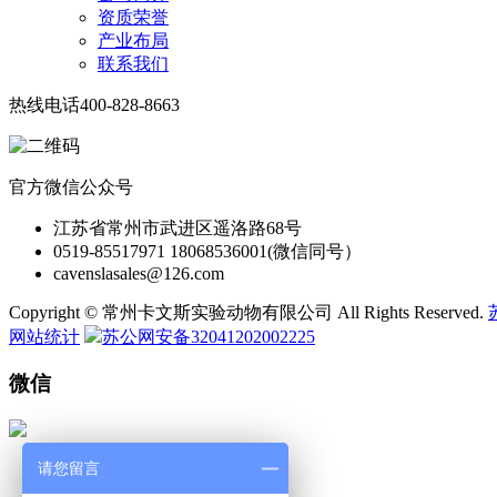
资质荣誉
产业布局
联系我们
热线电话
400-828-8663
官方微信公众号
江苏省常州市武进区遥洛路68号
0519-85517971 18068536001(微信同号）
cavenslasales@126.com
Copyright © 常州卡文斯实验动物有限公司 All Rights Reserved.
网站统计
苏公网安备32041202002225
微信
请您留言
微 信