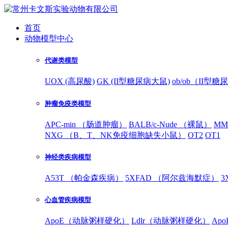
首页
动物模型中心
代谢类模型
UOX (高尿酸)
GK (II型糖尿病大鼠)
ob/ob（II型
肿瘤免疫类模型
APC-min （肠道肿瘤）
BALB/c-Nude （裸鼠）
MM
NXG （B、T、NK免疫细胞缺失小鼠）
OT2
OT1
神经类疾病模型
A53T （帕金森疾病）
5XFAD （阿尔兹海默症）
3
心血管疾病模型
ApoE（动脉粥样硬化）
Ldlr（动脉粥样硬化）
Ap