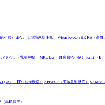
糖尿病小鼠）
db/db（II型糖尿病小鼠）
Wistar-Kyoto
SHR Rat（高
TV-PyVT （乳腺肿瘤）
MRL-Lpr （红斑狼疮小鼠）
Rag2 （
XTg-AD （阿尔兹海默症）
APP/PS1 （阿尔兹海默症）
SAMP
oE（高脂喂养）