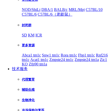
NOD/ShiLt
DBA/1
BALB/c
MRL/Mpj
C57BL/10
C57BL/6
C57BL/6（老龄鼠）
封闭群
SD
KM
ICR
更多资源
Abca1 tm1c
Snw1 tm1c
Rora tm1c
Fbp1 tm1c
Rnf216
tm1c
Acat1 tm1c
Zmpste24 tm1c
Zmpste24 tm1a
Zic1
KO
Zfp90 tm1a
技术服务
代理繁育
辅助生殖
生物净化
冷冻保种与复苏