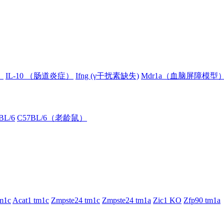
）
IL-10 （肠道炎症）
Ifng (γ干扰素缺失)
Mdr1a（血脑屏障模型
BL/6
C57BL/6（老龄鼠）
m1c
Acat1 tm1c
Zmpste24 tm1c
Zmpste24 tm1a
Zic1 KO
Zfp90 tm1a