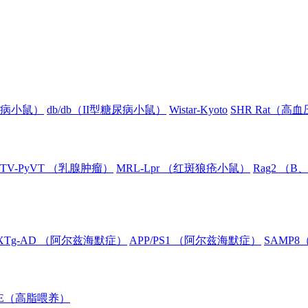
糖尿病小鼠）
db/db（II型糖尿病小鼠）
Wistar-Kyoto
SHR Rat（高
TV-PyVT （乳腺肿瘤）
MRL-Lpr （红斑狼疮小鼠）
Rag2 （
XTg-AD （阿尔兹海默症）
APP/PS1 （阿尔兹海默症）
SAMP
oE（高脂喂养）