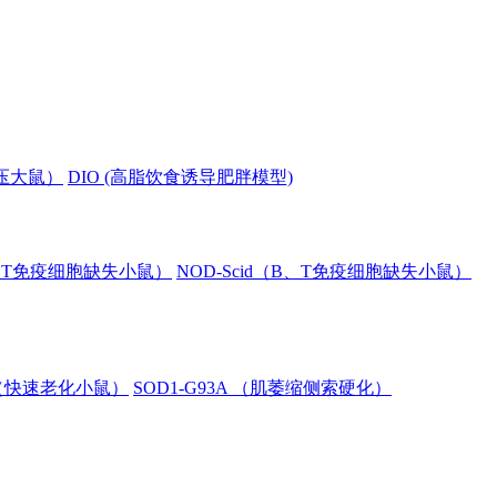
血压大鼠）
DIO (高脂饮食诱导肥胖模型)
B、T免疫细胞缺失小鼠）
NOD-Scid（B、T免疫细胞缺失小鼠）
8（快速老化小鼠）
SOD1-G93A （肌萎缩侧索硬化）