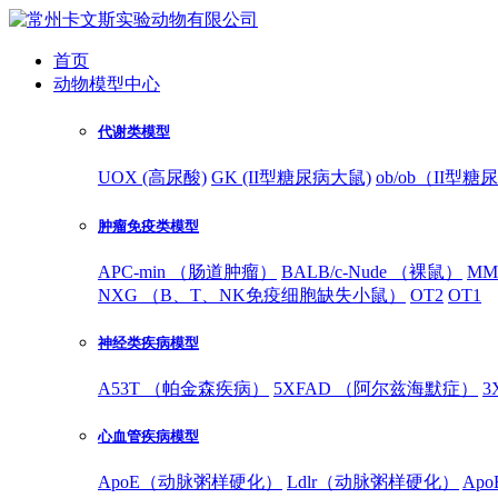
首页
动物模型中心
代谢类模型
UOX (高尿酸)
GK (II型糖尿病大鼠)
ob/ob（II型
肿瘤免疫类模型
APC-min （肠道肿瘤）
BALB/c-Nude （裸鼠）
MM
NXG （B、T、NK免疫细胞缺失小鼠）
OT2
OT1
神经类疾病模型
A53T （帕金森疾病）
5XFAD （阿尔兹海默症）
3
心血管疾病模型
ApoE（动脉粥样硬化）
Ldlr（动脉粥样硬化）
Ap