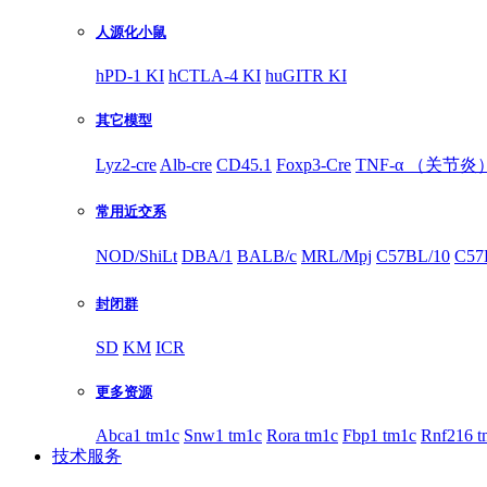
人源化小鼠
hPD-1 KI
hCTLA-4 KI
huGITR KI
其它模型
Lyz2-cre
Alb-cre
CD45.1
Foxp3-Cre
TNF-α （关节炎
常用近交系
NOD/ShiLt
DBA/1
BALB/c
MRL/Mpj
C57BL/10
C57
封闭群
SD
KM
ICR
更多资源
Abca1 tm1c
Snw1 tm1c
Rora tm1c
Fbp1 tm1c
Rnf216 t
技术服务