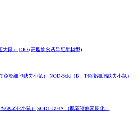
血压大鼠）
DIO (高脂饮食诱导肥胖模型)
B、T免疫细胞缺失小鼠）
NOD-Scid（B、T免疫细胞缺失小鼠）
8（快速老化小鼠）
SOD1-G93A （肌萎缩侧索硬化）