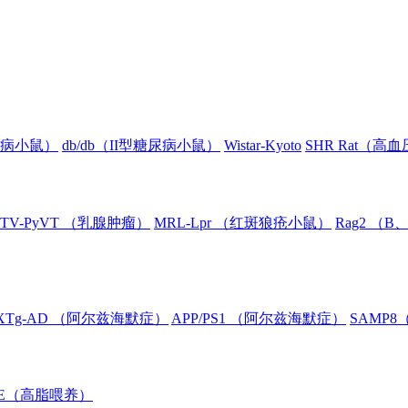
糖尿病小鼠）
db/db（II型糖尿病小鼠）
Wistar-Kyoto
SHR Rat（高
TV-PyVT （乳腺肿瘤）
MRL-Lpr （红斑狼疮小鼠）
Rag2 （
XTg-AD （阿尔兹海默症）
APP/PS1 （阿尔兹海默症）
SAMP
oE（高脂喂养）