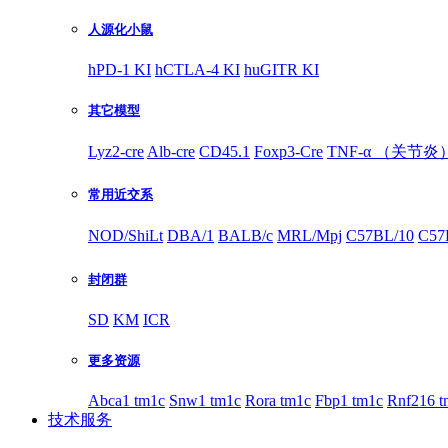
人源化小鼠
hPD-1 KI
hCTLA-4 KI
huGITR KI
其它模型
Lyz2-cre
Alb-cre
CD45.1
Foxp3-Cre
TNF-α （关节炎
常用近交系
NOD/ShiLt
DBA/1
BALB/c
MRL/Mpj
C57BL/10
C57
封闭群
SD
KM
ICR
更多资源
Abca1 tm1c
Snw1 tm1c
Rora tm1c
Fbp1 tm1c
Rnf216 t
技术服务