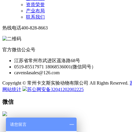
资质荣誉
产业布局
联系我们
热线电话
400-828-8663
官方微信公众号
江苏省常州市武进区遥洛路68号
0519-85517971 18068536001(微信同号）
cavenslasales@126.com
Copyright © 常州卡文斯实验动物有限公司 All Rights Reserved.
网站统计
苏公网安备32041202002225
微信
请您留言
微 信