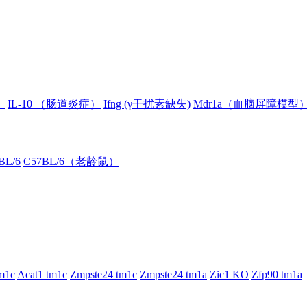
）
IL-10 （肠道炎症）
Ifng (γ干扰素缺失)
Mdr1a（血脑屏障模型
BL/6
C57BL/6（老龄鼠）
m1c
Acat1 tm1c
Zmpste24 tm1c
Zmpste24 tm1a
Zic1 KO
Zfp90 tm1a