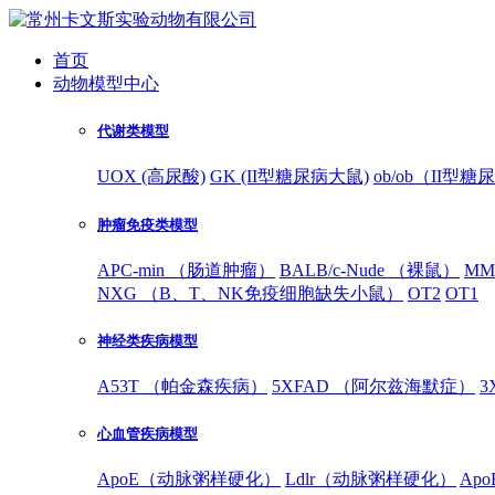
首页
动物模型中心
代谢类模型
UOX (高尿酸)
GK (II型糖尿病大鼠)
ob/ob（II型
肿瘤免疫类模型
APC-min （肠道肿瘤）
BALB/c-Nude （裸鼠）
MM
NXG （B、T、NK免疫细胞缺失小鼠）
OT2
OT1
神经类疾病模型
A53T （帕金森疾病）
5XFAD （阿尔兹海默症）
3
心血管疾病模型
ApoE（动脉粥样硬化）
Ldlr（动脉粥样硬化）
Ap