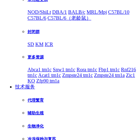
NOD/ShiLt
DBA/1
BALB/c
MRL/Mpj
C57BL/10
C57BL/6
C57BL/6（老龄鼠）
封闭群
SD
KM
ICR
更多资源
Abca1 tm1c
Snw1 tm1c
Rora tm1c
Fbp1 tm1c
Rnf216
tm1c
Acat1 tm1c
Zmpste24 tm1c
Zmpste24 tm1a
Zic1
KO
Zfp90 tm1a
技术服务
代理繁育
辅助生殖
生物净化
冷冻保种与复苏