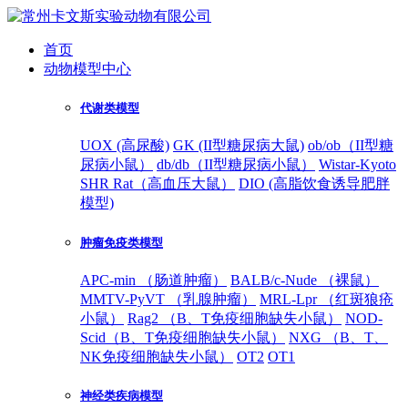
首页
动物模型中心
代谢类模型
UOX (高尿酸)
GK (II型糖尿病大鼠)
ob/ob（II型糖
尿病小鼠）
db/db（II型糖尿病小鼠）
Wistar-Kyoto
SHR Rat（高血压大鼠）
DIO (高脂饮食诱导肥胖
模型)
肿瘤免疫类模型
APC-min （肠道肿瘤）
BALB/c-Nude （裸鼠）
MMTV-PyVT （乳腺肿瘤）
MRL-Lpr （红斑狼疮
小鼠）
Rag2 （B、T免疫细胞缺失小鼠）
NOD-
Scid（B、T免疫细胞缺失小鼠）
NXG （B、T、
NK免疫细胞缺失小鼠）
OT2
OT1
神经类疾病模型