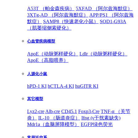
A53T （帕金森疾病）
5XFAD （阿尔兹海默症）
3XTg-AD （阿尔兹海默症）
APP/PS1 （阿尔兹海
默症）
SAMP8（快速老化小鼠）
SOD1-G93A
（肌萎缩侧索硬化）
心血管疾病模型
ApoE（动脉粥样硬化）
Ldlr（动脉粥样硬化）
ApoE（高脂喂养）
人源化小鼠
hPD-1 KI
hCTLA-4 KI
huGITR KI
其它模型
Lyz2-cre
Alb-cre
CD45.1
Foxp3-Cre
TNF-α （关节
炎）
IL-10 （肠道炎症）
Ifng (γ干扰素缺失)
Mdr1a（血脑屏障模型）
EGFP绿色荧光
常用近交系