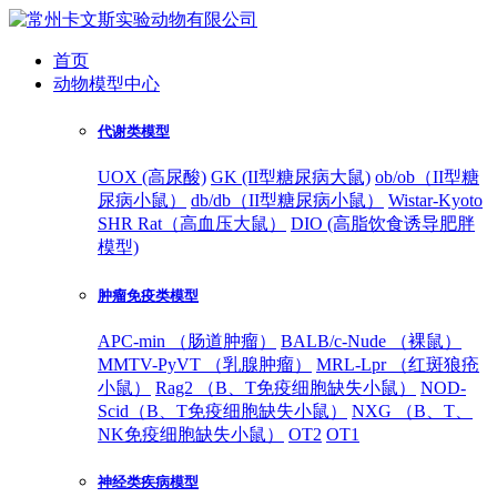
首页
动物模型中心
代谢类模型
UOX (高尿酸)
GK (II型糖尿病大鼠)
ob/ob（II型糖
尿病小鼠）
db/db（II型糖尿病小鼠）
Wistar-Kyoto
SHR Rat（高血压大鼠）
DIO (高脂饮食诱导肥胖
模型)
肿瘤免疫类模型
APC-min （肠道肿瘤）
BALB/c-Nude （裸鼠）
MMTV-PyVT （乳腺肿瘤）
MRL-Lpr （红斑狼疮
小鼠）
Rag2 （B、T免疫细胞缺失小鼠）
NOD-
Scid（B、T免疫细胞缺失小鼠）
NXG （B、T、
NK免疫细胞缺失小鼠）
OT2
OT1
神经类疾病模型