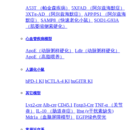
A53T （帕金森疾病）
5XFAD （阿尔兹海默症）
3XTg-AD （阿尔兹海默症）
APP/PS1 （阿尔兹海
默症）
SAMP8（快速老化小鼠）
SOD1-G93A
（肌萎缩侧索硬化）
心血管疾病模型
ApoE（动脉粥样硬化）
Ldlr（动脉粥样硬化）
ApoE（高脂喂养）
人源化小鼠
hPD-1 KI
hCTLA-4 KI
huGITR KI
其它模型
Lyz2-cre
Alb-cre
CD45.1
Foxp3-Cre
TNF-α （关节
炎）
IL-10 （肠道炎症）
Ifng (γ干扰素缺失)
Mdr1a（血脑屏障模型）
EGFP绿色荧光
常用近交系