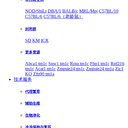
NOD/ShiLt
DBA/1
BALB/c
MRL/Mpj
C57BL/10
C57BL/6
C57BL/6（老龄鼠）
封闭群
SD
KM
ICR
更多资源
Abca1 tm1c
Snw1 tm1c
Rora tm1c
Fbp1 tm1c
Rnf216
tm1c
Acat1 tm1c
Zmpste24 tm1c
Zmpste24 tm1a
Zic1
KO
Zfp90 tm1a
技术服务
代理繁育
辅助生殖
生物净化
冷冻保种与复苏