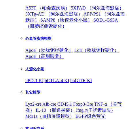
A53T （帕金森疾病）
5XFAD （阿尔兹海默症）
3XTg-AD （阿尔兹海默症）
APP/PS1 （阿尔兹海
默症）
SAMP8（快速老化小鼠）
SOD1-G93A
（肌萎缩侧索硬化）
心血管疾病模型
ApoE（动脉粥样硬化）
Ldlr（动脉粥样硬化）
ApoE（高脂喂养）
人源化小鼠
hPD-1 KI
hCTLA-4 KI
huGITR KI
其它模型
Lyz2-cre
Alb-cre
CD45.1
Foxp3-Cre
TNF-α （关节
炎）
IL-10 （肠道炎症）
Ifng (γ干扰素缺失)
Mdr1a（血脑屏障模型）
EGFP绿色荧光
常用近交系