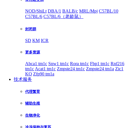
NOD/ShiLt
DBA/1
BALB/c
MRL/Mpj
C57BL/10
C57BL/6
C57BL/6（老龄鼠）
封闭群
SD
KM
ICR
更多资源
Abca1 tm1c
Snw1 tm1c
Rora tm1c
Fbp1 tm1c
Rnf216
tm1c
Acat1 tm1c
Zmpste24 tm1c
Zmpste24 tm1a
Zic1
KO
Zfp90 tm1a
技术服务
代理繁育
辅助生殖
生物净化
冷冻保种与复苏