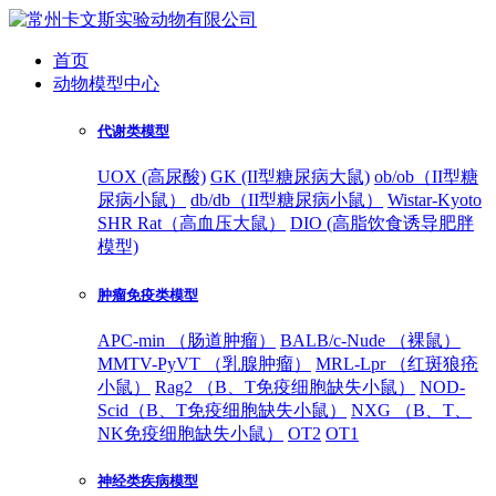
首页
动物模型中心
代谢类模型
UOX (高尿酸)
GK (II型糖尿病大鼠)
ob/ob（II型糖
尿病小鼠）
db/db（II型糖尿病小鼠）
Wistar-Kyoto
SHR Rat（高血压大鼠）
DIO (高脂饮食诱导肥胖
模型)
肿瘤免疫类模型
APC-min （肠道肿瘤）
BALB/c-Nude （裸鼠）
MMTV-PyVT （乳腺肿瘤）
MRL-Lpr （红斑狼疮
小鼠）
Rag2 （B、T免疫细胞缺失小鼠）
NOD-
Scid（B、T免疫细胞缺失小鼠）
NXG （B、T、
NK免疫细胞缺失小鼠）
OT2
OT1
神经类疾病模型