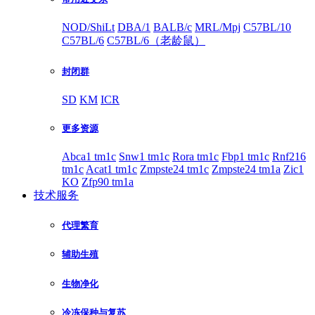
NOD/ShiLt
DBA/1
BALB/c
MRL/Mpj
C57BL/10
C57BL/6
C57BL/6（老龄鼠）
封闭群
SD
KM
ICR
更多资源
Abca1 tm1c
Snw1 tm1c
Rora tm1c
Fbp1 tm1c
Rnf216
tm1c
Acat1 tm1c
Zmpste24 tm1c
Zmpste24 tm1a
Zic1
KO
Zfp90 tm1a
技术服务
代理繁育
辅助生殖
生物净化
冷冻保种与复苏