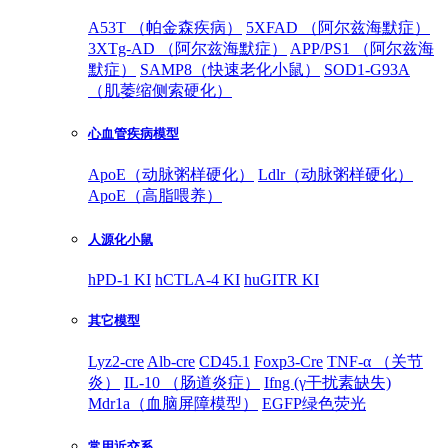
A53T （帕金森疾病）
5XFAD （阿尔兹海默症）
3XTg-AD （阿尔兹海默症）
APP/PS1 （阿尔兹海
默症）
SAMP8（快速老化小鼠）
SOD1-G93A
（肌萎缩侧索硬化）
心血管疾病模型
ApoE（动脉粥样硬化）
Ldlr（动脉粥样硬化）
ApoE（高脂喂养）
人源化小鼠
hPD-1 KI
hCTLA-4 KI
huGITR KI
其它模型
Lyz2-cre
Alb-cre
CD45.1
Foxp3-Cre
TNF-α （关节
炎）
IL-10 （肠道炎症）
Ifng (γ干扰素缺失)
Mdr1a（血脑屏障模型）
EGFP绿色荧光
常用近交系