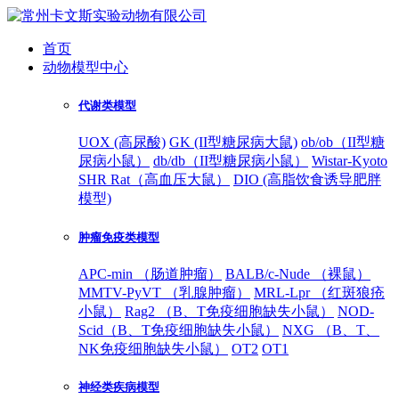
首页
动物模型中心
代谢类模型
UOX (高尿酸)
GK (II型糖尿病大鼠)
ob/ob（II型糖
尿病小鼠）
db/db（II型糖尿病小鼠）
Wistar-Kyoto
SHR Rat（高血压大鼠）
DIO (高脂饮食诱导肥胖
模型)
肿瘤免疫类模型
APC-min （肠道肿瘤）
BALB/c-Nude （裸鼠）
MMTV-PyVT （乳腺肿瘤）
MRL-Lpr （红斑狼疮
小鼠）
Rag2 （B、T免疫细胞缺失小鼠）
NOD-
Scid（B、T免疫细胞缺失小鼠）
NXG （B、T、
NK免疫细胞缺失小鼠）
OT2
OT1
神经类疾病模型