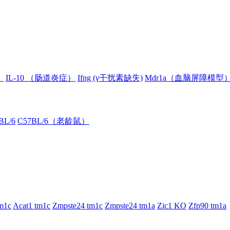
）
IL-10 （肠道炎症）
Ifng (γ干扰素缺失)
Mdr1a（血脑屏障模型
BL/6
C57BL/6（老龄鼠）
m1c
Acat1 tm1c
Zmpste24 tm1c
Zmpste24 tm1a
Zic1 KO
Zfp90 tm1a