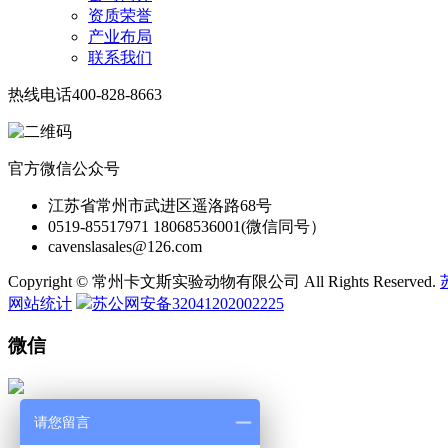
资质荣誉
产业布局
联系我们
热线电话
400-828-8663
官方微信公众号
江苏省常州市武进区遥洛路68号
0519-85517971 18068536001(微信同号）
cavenslasales@126.com
Copyright © 常州卡文斯实验动物有限公司 All Rights Reserved.
网站统计
苏公网安备32041202002225
微信
请您留言
微 信