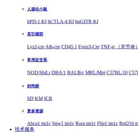
人源化小鼠
hPD-1 KI
hCTLA-4 KI
huGITR KI
其它模型
Lyz2-cre
Alb-cre
CD45.1
Foxp3-Cre
TNF-α （关节炎
常用近交系
NOD/ShiLt
DBA/1
BALB/c
MRL/Mpj
C57BL/10
C57
封闭群
SD
KM
ICR
更多资源
Abca1 tm1c
Snw1 tm1c
Rora tm1c
Fbp1 tm1c
Rnf216 t
技术服务