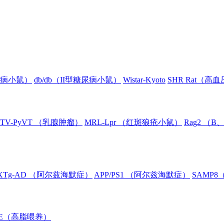
糖尿病小鼠）
db/db（II型糖尿病小鼠）
Wistar-Kyoto
SHR Rat（高
TV-PyVT （乳腺肿瘤）
MRL-Lpr （红斑狼疮小鼠）
Rag2 （
XTg-AD （阿尔兹海默症）
APP/PS1 （阿尔兹海默症）
SAMP
oE（高脂喂养）