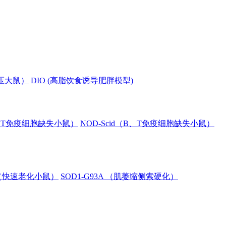
血压大鼠）
DIO (高脂饮食诱导肥胖模型)
B、T免疫细胞缺失小鼠）
NOD-Scid（B、T免疫细胞缺失小鼠）
8（快速老化小鼠）
SOD1-G93A （肌萎缩侧索硬化）