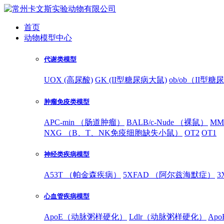
首页
动物模型中心
代谢类模型
UOX (高尿酸)
GK (II型糖尿病大鼠)
ob/ob（II型
肿瘤免疫类模型
APC-min （肠道肿瘤）
BALB/c-Nude （裸鼠）
MM
NXG （B、T、NK免疫细胞缺失小鼠）
OT2
OT1
神经类疾病模型
A53T （帕金森疾病）
5XFAD （阿尔兹海默症）
3
心血管疾病模型
ApoE（动脉粥样硬化）
Ldlr（动脉粥样硬化）
Ap