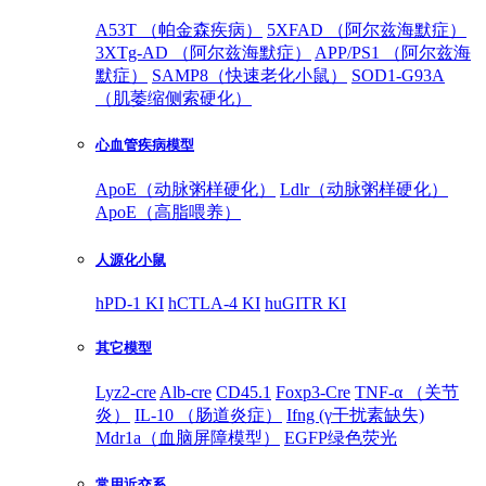
A53T （帕金森疾病）
5XFAD （阿尔兹海默症）
3XTg-AD （阿尔兹海默症）
APP/PS1 （阿尔兹海
默症）
SAMP8（快速老化小鼠）
SOD1-G93A
（肌萎缩侧索硬化）
心血管疾病模型
ApoE（动脉粥样硬化）
Ldlr（动脉粥样硬化）
ApoE（高脂喂养）
人源化小鼠
hPD-1 KI
hCTLA-4 KI
huGITR KI
其它模型
Lyz2-cre
Alb-cre
CD45.1
Foxp3-Cre
TNF-α （关节
炎）
IL-10 （肠道炎症）
Ifng (γ干扰素缺失)
Mdr1a（血脑屏障模型）
EGFP绿色荧光
常用近交系