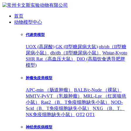
首页
动物模型中心
代谢类模型
UOX (高尿酸)
GK (II型糖尿病大鼠)
ob/ob（II型糖
尿病小鼠）
db/db（II型糖尿病小鼠）
Wistar-Kyoto
SHR Rat（高血压大鼠）
DIO (高脂饮食诱导肥胖
模型)
肿瘤免疫类模型
APC-min （肠道肿瘤）
BALB/c-Nude （裸鼠）
MMTV-PyVT （乳腺肿瘤）
MRL-Lpr （红斑狼疮
小鼠）
Rag2 （B、T免疫细胞缺失小鼠）
NOD-
Scid（B、T免疫细胞缺失小鼠）
NXG （B、T、
NK免疫细胞缺失小鼠）
OT2
OT1
神经类疾病模型