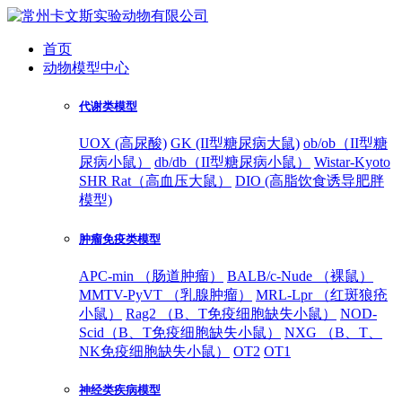
首页
动物模型中心
代谢类模型
UOX (高尿酸)
GK (II型糖尿病大鼠)
ob/ob（II型糖
尿病小鼠）
db/db（II型糖尿病小鼠）
Wistar-Kyoto
SHR Rat（高血压大鼠）
DIO (高脂饮食诱导肥胖
模型)
肿瘤免疫类模型
APC-min （肠道肿瘤）
BALB/c-Nude （裸鼠）
MMTV-PyVT （乳腺肿瘤）
MRL-Lpr （红斑狼疮
小鼠）
Rag2 （B、T免疫细胞缺失小鼠）
NOD-
Scid（B、T免疫细胞缺失小鼠）
NXG （B、T、
NK免疫细胞缺失小鼠）
OT2
OT1
神经类疾病模型