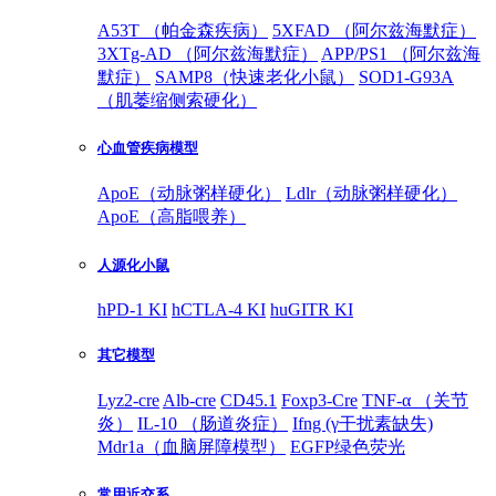
A53T （帕金森疾病）
5XFAD （阿尔兹海默症）
3XTg-AD （阿尔兹海默症）
APP/PS1 （阿尔兹海
默症）
SAMP8（快速老化小鼠）
SOD1-G93A
（肌萎缩侧索硬化）
心血管疾病模型
ApoE（动脉粥样硬化）
Ldlr（动脉粥样硬化）
ApoE（高脂喂养）
人源化小鼠
hPD-1 KI
hCTLA-4 KI
huGITR KI
其它模型
Lyz2-cre
Alb-cre
CD45.1
Foxp3-Cre
TNF-α （关节
炎）
IL-10 （肠道炎症）
Ifng (γ干扰素缺失)
Mdr1a（血脑屏障模型）
EGFP绿色荧光
常用近交系