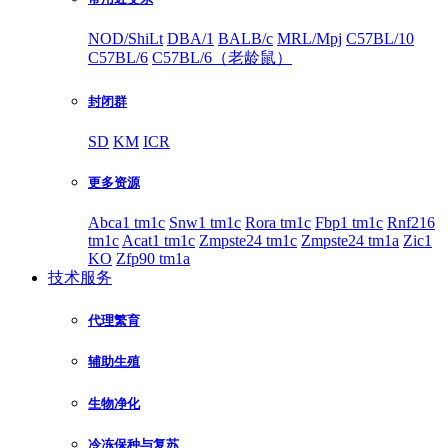
NOD/ShiLt
DBA/1
BALB/c
MRL/Mpj
C57BL/10
C57BL/6
C57BL/6（老龄鼠）
封闭群
SD
KM
ICR
更多资源
Abca1 tm1c
Snw1 tm1c
Rora tm1c
Fbp1 tm1c
Rnf216
tm1c
Acat1 tm1c
Zmpste24 tm1c
Zmpste24 tm1a
Zic1
KO
Zfp90 tm1a
技术服务
代理繁育
辅助生殖
生物净化
冷冻保种与复苏