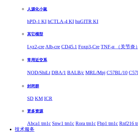
人源化小鼠
hPD-1 KI
hCTLA-4 KI
huGITR KI
其它模型
Lyz2-cre
Alb-cre
CD45.1
Foxp3-Cre
TNF-α （关节炎
常用近交系
NOD/ShiLt
DBA/1
BALB/c
MRL/Mpj
C57BL/10
C57
封闭群
SD
KM
ICR
更多资源
Abca1 tm1c
Snw1 tm1c
Rora tm1c
Fbp1 tm1c
Rnf216 t
技术服务