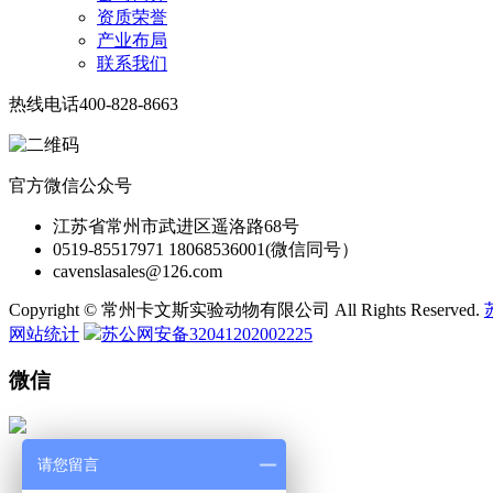
资质荣誉
产业布局
联系我们
热线电话
400-828-8663
官方微信公众号
江苏省常州市武进区遥洛路68号
0519-85517971 18068536001(微信同号）
cavenslasales@126.com
Copyright © 常州卡文斯实验动物有限公司 All Rights Reserved.
网站统计
苏公网安备32041202002225
微信
请您留言
微 信