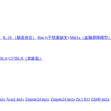
）
IL-10 （肠道炎症）
Ifng (γ干扰素缺失)
Mdr1a（血脑屏障模型
BL/6
C57BL/6（老龄鼠）
m1c
Acat1 tm1c
Zmpste24 tm1c
Zmpste24 tm1a
Zic1 KO
Zfp90 tm1a