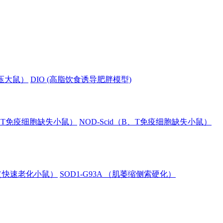
血压大鼠）
DIO (高脂饮食诱导肥胖模型)
B、T免疫细胞缺失小鼠）
NOD-Scid（B、T免疫细胞缺失小鼠）
8（快速老化小鼠）
SOD1-G93A （肌萎缩侧索硬化）