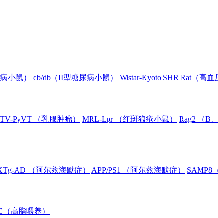
糖尿病小鼠）
db/db（II型糖尿病小鼠）
Wistar-Kyoto
SHR Rat（高
TV-PyVT （乳腺肿瘤）
MRL-Lpr （红斑狼疮小鼠）
Rag2 （
XTg-AD （阿尔兹海默症）
APP/PS1 （阿尔兹海默症）
SAMP
oE（高脂喂养）