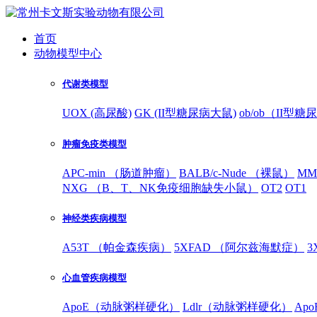
首页
动物模型中心
代谢类模型
UOX (高尿酸)
GK (II型糖尿病大鼠)
ob/ob（II型
肿瘤免疫类模型
APC-min （肠道肿瘤）
BALB/c-Nude （裸鼠）
MM
NXG （B、T、NK免疫细胞缺失小鼠）
OT2
OT1
神经类疾病模型
A53T （帕金森疾病）
5XFAD （阿尔兹海默症）
3
心血管疾病模型
ApoE（动脉粥样硬化）
Ldlr（动脉粥样硬化）
Ap