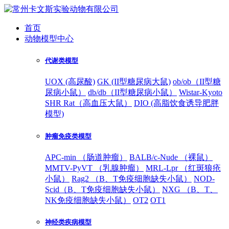
首页
动物模型中心
代谢类模型
UOX (高尿酸)
GK (II型糖尿病大鼠)
ob/ob（II型糖
尿病小鼠）
db/db（II型糖尿病小鼠）
Wistar-Kyoto
SHR Rat（高血压大鼠）
DIO (高脂饮食诱导肥胖
模型)
肿瘤免疫类模型
APC-min （肠道肿瘤）
BALB/c-Nude （裸鼠）
MMTV-PyVT （乳腺肿瘤）
MRL-Lpr （红斑狼疮
小鼠）
Rag2 （B、T免疫细胞缺失小鼠）
NOD-
Scid（B、T免疫细胞缺失小鼠）
NXG （B、T、
NK免疫细胞缺失小鼠）
OT2
OT1
神经类疾病模型