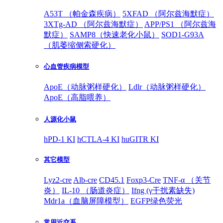
A53T （帕金森疾病）
5XFAD （阿尔兹海默症）
3XTg-AD （阿尔兹海默症）
APP/PS1 （阿尔兹海
默症）
SAMP8（快速老化小鼠）
SOD1-G93A
（肌萎缩侧索硬化）
心血管疾病模型
ApoE（动脉粥样硬化）
Ldlr（动脉粥样硬化）
ApoE（高脂喂养）
人源化小鼠
hPD-1 KI
hCTLA-4 KI
huGITR KI
其它模型
Lyz2-cre
Alb-cre
CD45.1
Foxp3-Cre
TNF-α （关节
炎）
IL-10 （肠道炎症）
Ifng (γ干扰素缺失)
Mdr1a（血脑屏障模型）
EGFP绿色荧光
常用近交系