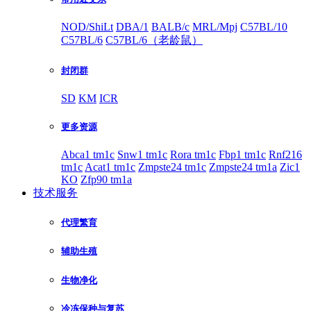
NOD/ShiLt
DBA/1
BALB/c
MRL/Mpj
C57BL/10
C57BL/6
C57BL/6（老龄鼠）
封闭群
SD
KM
ICR
更多资源
Abca1 tm1c
Snw1 tm1c
Rora tm1c
Fbp1 tm1c
Rnf216
tm1c
Acat1 tm1c
Zmpste24 tm1c
Zmpste24 tm1a
Zic1
KO
Zfp90 tm1a
技术服务
代理繁育
辅助生殖
生物净化
冷冻保种与复苏