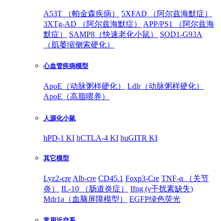
A53T （帕金森疾病）
5XFAD （阿尔兹海默症）
3XTg-AD （阿尔兹海默症）
APP/PS1 （阿尔兹海
默症）
SAMP8（快速老化小鼠）
SOD1-G93A
（肌萎缩侧索硬化）
心血管疾病模型
ApoE（动脉粥样硬化）
Ldlr（动脉粥样硬化）
ApoE（高脂喂养）
人源化小鼠
hPD-1 KI
hCTLA-4 KI
huGITR KI
其它模型
Lyz2-cre
Alb-cre
CD45.1
Foxp3-Cre
TNF-α （关节
炎）
IL-10 （肠道炎症）
Ifng (γ干扰素缺失)
Mdr1a（血脑屏障模型）
EGFP绿色荧光
常用近交系