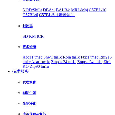
NOD/ShiLt
DBA/1
BALB/c
MRL/Mpj
C57BL/10
C57BL/6
C57BL/6（老龄鼠）
封闭群
SD
KM
ICR
更多资源
Abca1 tm1c
Snw1 tm1c
Rora tm1c
Fbp1 tm1c
Rnf216
tm1c
Acat1 tm1c
Zmpste24 tm1c
Zmpste24 tm1a
Zic1
KO
Zfp90 tm1a
技术服务
代理繁育
辅助生殖
生物净化
冷冻保种与复苏