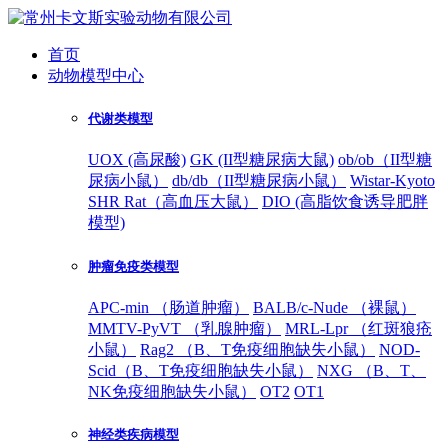
首页
动物模型中心
代谢类模型
UOX (高尿酸)
GK (II型糖尿病大鼠)
ob/ob（II型糖
尿病小鼠）
db/db（II型糖尿病小鼠）
Wistar-Kyoto
SHR Rat（高血压大鼠）
DIO (高脂饮食诱导肥胖
模型)
肿瘤免疫类模型
APC-min （肠道肿瘤）
BALB/c-Nude （裸鼠）
MMTV-PyVT （乳腺肿瘤）
MRL-Lpr （红斑狼疮
小鼠）
Rag2 （B、T免疫细胞缺失小鼠）
NOD-
Scid（B、T免疫细胞缺失小鼠）
NXG （B、T、
NK免疫细胞缺失小鼠）
OT2
OT1
神经类疾病模型