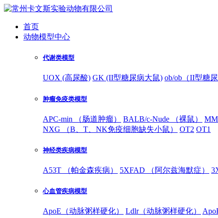
首页
动物模型中心
代谢类模型
UOX (高尿酸)
GK (II型糖尿病大鼠)
ob/ob（II型
肿瘤免疫类模型
APC-min （肠道肿瘤）
BALB/c-Nude （裸鼠）
MM
NXG （B、T、NK免疫细胞缺失小鼠）
OT2
OT1
神经类疾病模型
A53T （帕金森疾病）
5XFAD （阿尔兹海默症）
3
心血管疾病模型
ApoE（动脉粥样硬化）
Ldlr（动脉粥样硬化）
Ap