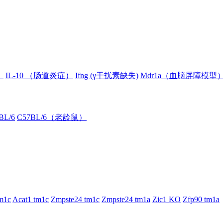
）
IL-10 （肠道炎症）
Ifng (γ干扰素缺失)
Mdr1a（血脑屏障模型
BL/6
C57BL/6（老龄鼠）
m1c
Acat1 tm1c
Zmpste24 tm1c
Zmpste24 tm1a
Zic1 KO
Zfp90 tm1a