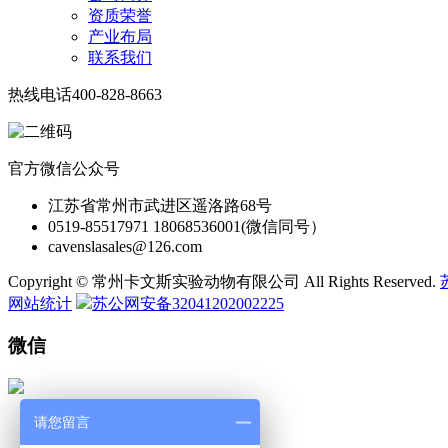
资质荣誉
产业布局
联系我们
热线电话
400-828-8663
官方微信公众号
江苏省常州市武进区遥洛路68号
0519-85517971 18068536001(微信同号）
cavenslasales@126.com
Copyright © 常州卡文斯实验动物有限公司 All Rights Reserved.
网站统计
苏公网安备32041202002225
微信
请您留言
微 信