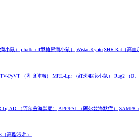
糖尿病小鼠）
db/db（II型糖尿病小鼠）
Wistar-Kyoto
SHR Rat（高
TV-PyVT （乳腺肿瘤）
MRL-Lpr （红斑狼疮小鼠）
Rag2 （
XTg-AD （阿尔兹海默症）
APP/PS1 （阿尔兹海默症）
SAMP
oE（高脂喂养）