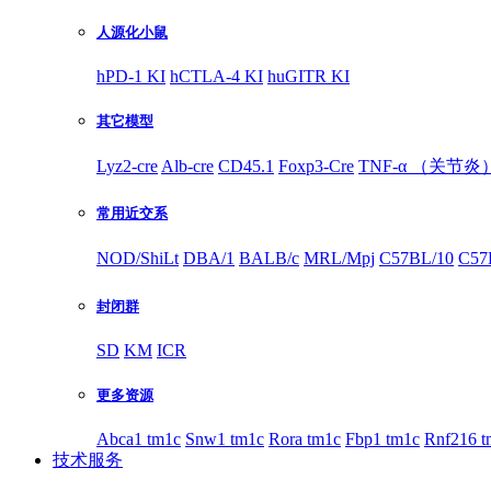
人源化小鼠
hPD-1 KI
hCTLA-4 KI
huGITR KI
其它模型
Lyz2-cre
Alb-cre
CD45.1
Foxp3-Cre
TNF-α （关节炎
常用近交系
NOD/ShiLt
DBA/1
BALB/c
MRL/Mpj
C57BL/10
C57
封闭群
SD
KM
ICR
更多资源
Abca1 tm1c
Snw1 tm1c
Rora tm1c
Fbp1 tm1c
Rnf216 t
技术服务