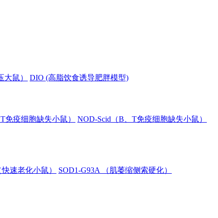
血压大鼠）
DIO (高脂饮食诱导肥胖模型)
B、T免疫细胞缺失小鼠）
NOD-Scid（B、T免疫细胞缺失小鼠）
8（快速老化小鼠）
SOD1-G93A （肌萎缩侧索硬化）