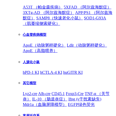
A53T （帕金森疾病）
5XFAD （阿尔兹海默症）
3XTg-AD （阿尔兹海默症）
APP/PS1 （阿尔兹海
默症）
SAMP8（快速老化小鼠）
SOD1-G93A
（肌萎缩侧索硬化）
心血管疾病模型
ApoE（动脉粥样硬化）
Ldlr（动脉粥样硬化）
ApoE（高脂喂养）
人源化小鼠
hPD-1 KI
hCTLA-4 KI
huGITR KI
其它模型
Lyz2-cre
Alb-cre
CD45.1
Foxp3-Cre
TNF-α （关节
炎）
IL-10 （肠道炎症）
Ifng (γ干扰素缺失)
Mdr1a（血脑屏障模型）
EGFP绿色荧光
常用近交系