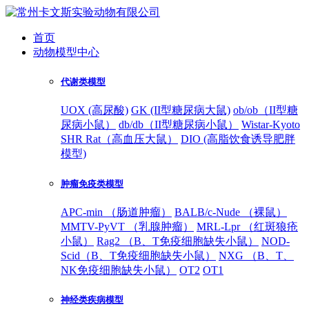
首页
动物模型中心
代谢类模型
UOX (高尿酸)
GK (II型糖尿病大鼠)
ob/ob（II型糖
尿病小鼠）
db/db（II型糖尿病小鼠）
Wistar-Kyoto
SHR Rat（高血压大鼠）
DIO (高脂饮食诱导肥胖
模型)
肿瘤免疫类模型
APC-min （肠道肿瘤）
BALB/c-Nude （裸鼠）
MMTV-PyVT （乳腺肿瘤）
MRL-Lpr （红斑狼疮
小鼠）
Rag2 （B、T免疫细胞缺失小鼠）
NOD-
Scid（B、T免疫细胞缺失小鼠）
NXG （B、T、
NK免疫细胞缺失小鼠）
OT2
OT1
神经类疾病模型