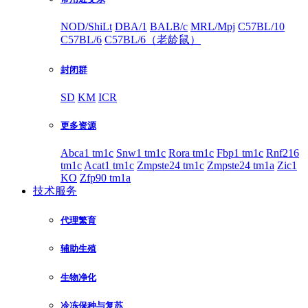
NOD/ShiLt
DBA/1
BALB/c
MRL/Mpj
C57BL/10
C57BL/6
C57BL/6（老龄鼠）
封闭群
SD
KM
ICR
更多资源
Abca1 tm1c
Snw1 tm1c
Rora tm1c
Fbp1 tm1c
Rnf216
tm1c
Acat1 tm1c
Zmpste24 tm1c
Zmpste24 tm1a
Zic1
KO
Zfp90 tm1a
技术服务
代理繁育
辅助生殖
生物净化
冷冻保种与复苏