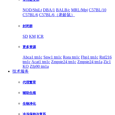
NOD/ShiLt
DBA/1
BALB/c
MRL/Mpj
C57BL/10
C57BL/6
C57BL/6（老龄鼠）
封闭群
SD
KM
ICR
更多资源
Abca1 tm1c
Snw1 tm1c
Rora tm1c
Fbp1 tm1c
Rnf216
tm1c
Acat1 tm1c
Zmpste24 tm1c
Zmpste24 tm1a
Zic1
KO
Zfp90 tm1a
技术服务
代理繁育
辅助生殖
生物净化
冷冻保种与复苏