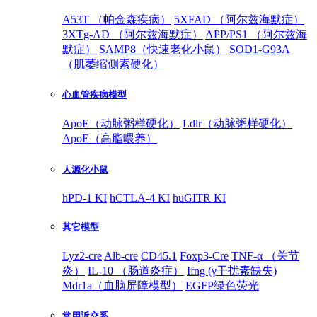
A53T （帕金森疾病）
5XFAD （阿尔兹海默症）
3XTg-AD （阿尔兹海默症）
APP/PS1 （阿尔兹海
默症）
SAMP8（快速老化小鼠）
SOD1-G93A
（肌萎缩侧索硬化）
心血管疾病模型
ApoE（动脉粥样硬化）
Ldlr（动脉粥样硬化）
ApoE（高脂喂养）
人源化小鼠
hPD-1 KI
hCTLA-4 KI
huGITR KI
其它模型
Lyz2-cre
Alb-cre
CD45.1
Foxp3-Cre
TNF-α （关节
炎）
IL-10 （肠道炎症）
Ifng (γ干扰素缺失)
Mdr1a（血脑屏障模型）
EGFP绿色荧光
常用近交系