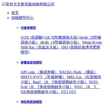
首页
动物模型中心
代谢类模型
UOX (高尿酸)
GK (II型糖尿病大鼠)
ob/ob（II型糖
尿病小鼠）
db/db（II型糖尿病小鼠）
Wistar-Kyoto
SHR Rat（高血压大鼠）
DIO (高脂饮食诱导肥胖
模型)
肿瘤免疫类模型
APC-min （肠道肿瘤）
BALB/c-Nude （裸鼠）
MMTV-PyVT （乳腺肿瘤）
MRL-Lpr （红斑狼疮
小鼠）
Rag2 （B、T免疫细胞缺失小鼠）
NOD-
Scid（B、T免疫细胞缺失小鼠）
NXG （B、T、
NK免疫细胞缺失小鼠）
OT2
OT1
神经类疾病模型