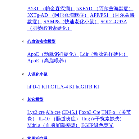
A53T （帕金森疾病）
5XFAD （阿尔兹海默症）
3XTg-AD （阿尔兹海默症）
APP/PS1 （阿尔兹海
默症）
SAMP8（快速老化小鼠）
SOD1-G93A
（肌萎缩侧索硬化）
心血管疾病模型
ApoE（动脉粥样硬化）
Ldlr（动脉粥样硬化）
ApoE（高脂喂养）
人源化小鼠
hPD-1 KI
hCTLA-4 KI
huGITR KI
其它模型
Lyz2-cre
Alb-cre
CD45.1
Foxp3-Cre
TNF-α （关节
炎）
IL-10 （肠道炎症）
Ifng (γ干扰素缺失)
Mdr1a（血脑屏障模型）
EGFP绿色荧光
常用近交系