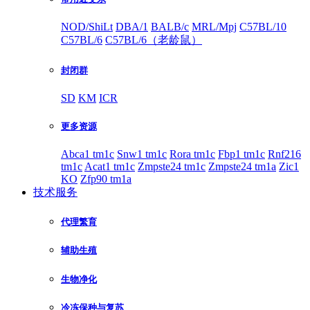
NOD/ShiLt
DBA/1
BALB/c
MRL/Mpj
C57BL/10
C57BL/6
C57BL/6（老龄鼠）
封闭群
SD
KM
ICR
更多资源
Abca1 tm1c
Snw1 tm1c
Rora tm1c
Fbp1 tm1c
Rnf216
tm1c
Acat1 tm1c
Zmpste24 tm1c
Zmpste24 tm1a
Zic1
KO
Zfp90 tm1a
技术服务
代理繁育
辅助生殖
生物净化
冷冻保种与复苏