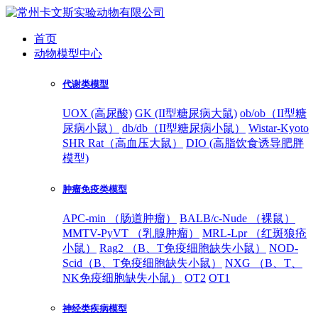
首页
动物模型中心
代谢类模型
UOX (高尿酸)
GK (II型糖尿病大鼠)
ob/ob（II型糖
尿病小鼠）
db/db（II型糖尿病小鼠）
Wistar-Kyoto
SHR Rat（高血压大鼠）
DIO (高脂饮食诱导肥胖
模型)
肿瘤免疫类模型
APC-min （肠道肿瘤）
BALB/c-Nude （裸鼠）
MMTV-PyVT （乳腺肿瘤）
MRL-Lpr （红斑狼疮
小鼠）
Rag2 （B、T免疫细胞缺失小鼠）
NOD-
Scid（B、T免疫细胞缺失小鼠）
NXG （B、T、
NK免疫细胞缺失小鼠）
OT2
OT1
神经类疾病模型