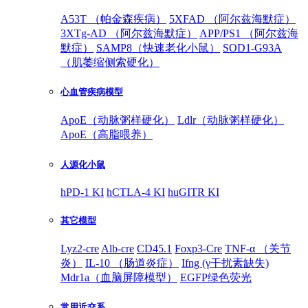
A53T （帕金森疾病）
5XFAD （阿尔兹海默症）
3XTg-AD （阿尔兹海默症）
APP/PS1 （阿尔兹海
默症）
SAMP8（快速老化小鼠）
SOD1-G93A
（肌萎缩侧索硬化）
心血管疾病模型
ApoE（动脉粥样硬化）
Ldlr（动脉粥样硬化）
ApoE（高脂喂养）
人源化小鼠
hPD-1 KI
hCTLA-4 KI
huGITR KI
其它模型
Lyz2-cre
Alb-cre
CD45.1
Foxp3-Cre
TNF-α （关节
炎）
IL-10 （肠道炎症）
Ifng (γ干扰素缺失)
Mdr1a（血脑屏障模型）
EGFP绿色荧光
常用近交系