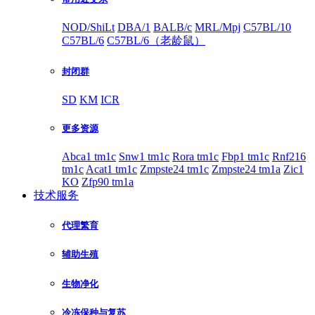
NOD/ShiLt
DBA/1
BALB/c
MRL/Mpj
C57BL/10
C57BL/6
C57BL/6（老龄鼠）
封闭群
SD
KM
ICR
更多资源
Abca1 tm1c
Snw1 tm1c
Rora tm1c
Fbp1 tm1c
Rnf216
tm1c
Acat1 tm1c
Zmpste24 tm1c
Zmpste24 tm1a
Zic1
KO
Zfp90 tm1a
技术服务
代理繁育
辅助生殖
生物净化
冷冻保种与复苏