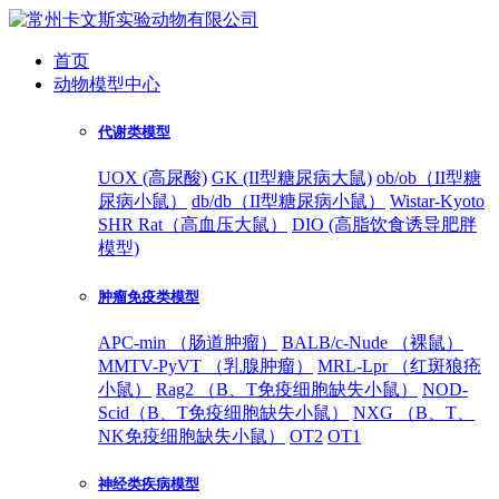
首页
动物模型中心
代谢类模型
UOX (高尿酸)
GK (II型糖尿病大鼠)
ob/ob（II型糖
尿病小鼠）
db/db（II型糖尿病小鼠）
Wistar-Kyoto
SHR Rat（高血压大鼠）
DIO (高脂饮食诱导肥胖
模型)
肿瘤免疫类模型
APC-min （肠道肿瘤）
BALB/c-Nude （裸鼠）
MMTV-PyVT （乳腺肿瘤）
MRL-Lpr （红斑狼疮
小鼠）
Rag2 （B、T免疫细胞缺失小鼠）
NOD-
Scid（B、T免疫细胞缺失小鼠）
NXG （B、T、
NK免疫细胞缺失小鼠）
OT2
OT1
神经类疾病模型