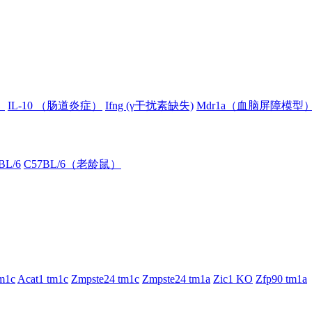
）
IL-10 （肠道炎症）
Ifng (γ干扰素缺失)
Mdr1a（血脑屏障模型
BL/6
C57BL/6（老龄鼠）
m1c
Acat1 tm1c
Zmpste24 tm1c
Zmpste24 tm1a
Zic1 KO
Zfp90 tm1a