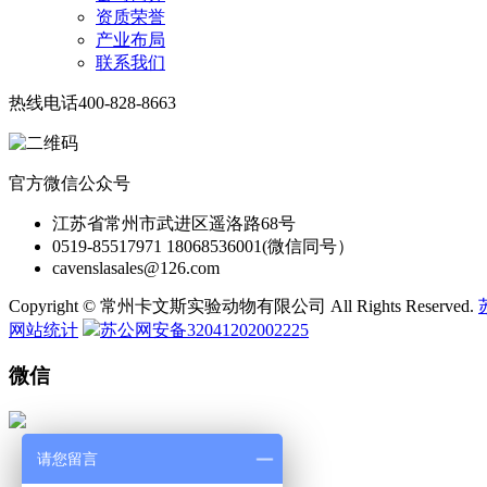
资质荣誉
产业布局
联系我们
热线电话
400-828-8663
官方微信公众号
江苏省常州市武进区遥洛路68号
0519-85517971 18068536001(微信同号）
cavenslasales@126.com
Copyright © 常州卡文斯实验动物有限公司 All Rights Reserved.
网站统计
苏公网安备32041202002225
微信
请您留言
微 信