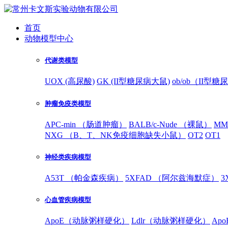
首页
动物模型中心
代谢类模型
UOX (高尿酸)
GK (II型糖尿病大鼠)
ob/ob（II型
肿瘤免疫类模型
APC-min （肠道肿瘤）
BALB/c-Nude （裸鼠）
MM
NXG （B、T、NK免疫细胞缺失小鼠）
OT2
OT1
神经类疾病模型
A53T （帕金森疾病）
5XFAD （阿尔兹海默症）
3
心血管疾病模型
ApoE（动脉粥样硬化）
Ldlr（动脉粥样硬化）
Ap