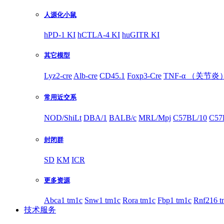
人源化小鼠
hPD-1 KI
hCTLA-4 KI
huGITR KI
其它模型
Lyz2-cre
Alb-cre
CD45.1
Foxp3-Cre
TNF-α （关节炎
常用近交系
NOD/ShiLt
DBA/1
BALB/c
MRL/Mpj
C57BL/10
C57
封闭群
SD
KM
ICR
更多资源
Abca1 tm1c
Snw1 tm1c
Rora tm1c
Fbp1 tm1c
Rnf216 t
技术服务