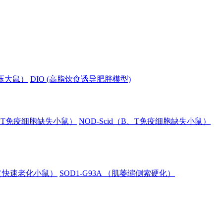
血压大鼠）
DIO (高脂饮食诱导肥胖模型)
B、T免疫细胞缺失小鼠）
NOD-Scid（B、T免疫细胞缺失小鼠）
8（快速老化小鼠）
SOD1-G93A （肌萎缩侧索硬化）