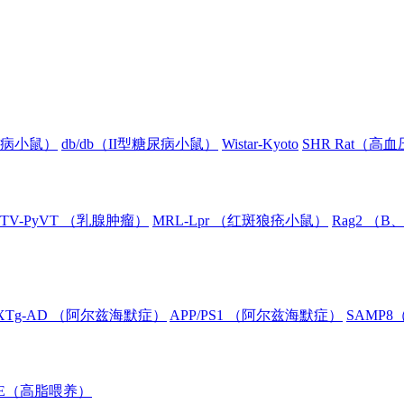
糖尿病小鼠）
db/db（II型糖尿病小鼠）
Wistar-Kyoto
SHR Rat（高
TV-PyVT （乳腺肿瘤）
MRL-Lpr （红斑狼疮小鼠）
Rag2 （
XTg-AD （阿尔兹海默症）
APP/PS1 （阿尔兹海默症）
SAMP
oE（高脂喂养）