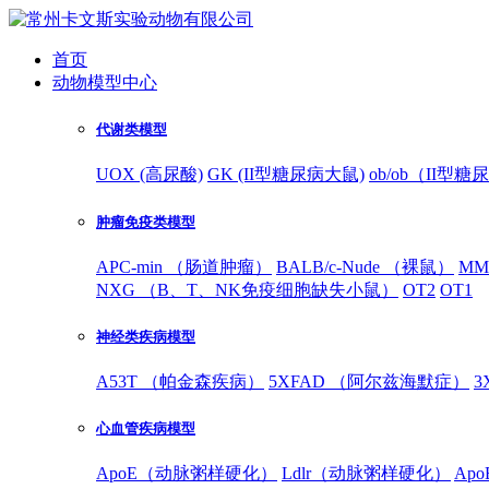
首页
动物模型中心
代谢类模型
UOX (高尿酸)
GK (II型糖尿病大鼠)
ob/ob（II型
肿瘤免疫类模型
APC-min （肠道肿瘤）
BALB/c-Nude （裸鼠）
MM
NXG （B、T、NK免疫细胞缺失小鼠）
OT2
OT1
神经类疾病模型
A53T （帕金森疾病）
5XFAD （阿尔兹海默症）
3
心血管疾病模型
ApoE（动脉粥样硬化）
Ldlr（动脉粥样硬化）
Ap