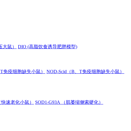
血压大鼠）
DIO (高脂饮食诱导肥胖模型)
B、T免疫细胞缺失小鼠）
NOD-Scid（B、T免疫细胞缺失小鼠）
8（快速老化小鼠）
SOD1-G93A （肌萎缩侧索硬化）