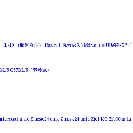
）
IL-10 （肠道炎症）
Ifng (γ干扰素缺失)
Mdr1a（血脑屏障模型
BL/6
C57BL/6（老龄鼠）
m1c
Acat1 tm1c
Zmpste24 tm1c
Zmpste24 tm1a
Zic1 KO
Zfp90 tm1a