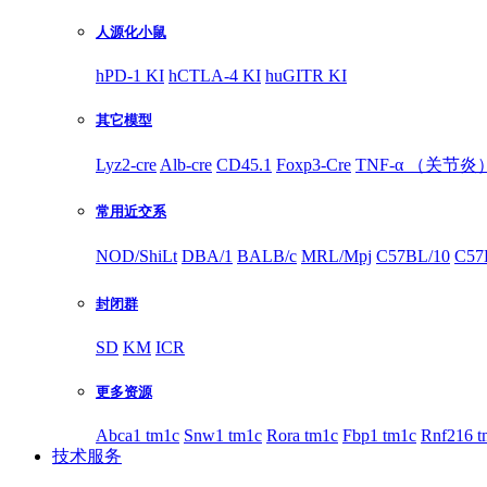
人源化小鼠
hPD-1 KI
hCTLA-4 KI
huGITR KI
其它模型
Lyz2-cre
Alb-cre
CD45.1
Foxp3-Cre
TNF-α （关节炎
常用近交系
NOD/ShiLt
DBA/1
BALB/c
MRL/Mpj
C57BL/10
C57
封闭群
SD
KM
ICR
更多资源
Abca1 tm1c
Snw1 tm1c
Rora tm1c
Fbp1 tm1c
Rnf216 t
技术服务