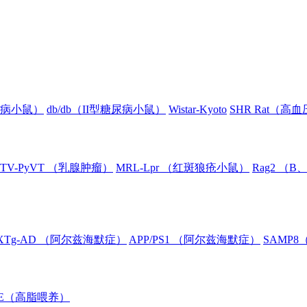
糖尿病小鼠）
db/db（II型糖尿病小鼠）
Wistar-Kyoto
SHR Rat（高
TV-PyVT （乳腺肿瘤）
MRL-Lpr （红斑狼疮小鼠）
Rag2 （
XTg-AD （阿尔兹海默症）
APP/PS1 （阿尔兹海默症）
SAMP
oE（高脂喂养）