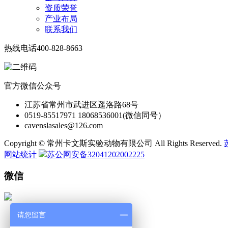
资质荣誉
产业布局
联系我们
热线电话
400-828-8663
官方微信公众号
江苏省常州市武进区遥洛路68号
0519-85517971 18068536001(微信同号）
cavenslasales@126.com
Copyright © 常州卡文斯实验动物有限公司 All Rights Reserved.
网站统计
苏公网安备32041202002225
微信
请您留言
微 信