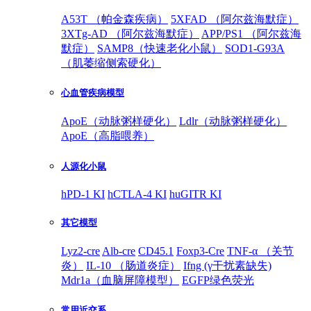
A53T （帕金森疾病）
5XFAD （阿尔兹海默症）
3XTg-AD （阿尔兹海默症）
APP/PS1 （阿尔兹海
默症）
SAMP8（快速老化小鼠）
SOD1-G93A
（肌萎缩侧索硬化）
心血管疾病模型
ApoE（动脉粥样硬化）
Ldlr（动脉粥样硬化）
ApoE（高脂喂养）
人源化小鼠
hPD-1 KI
hCTLA-4 KI
huGITR KI
其它模型
Lyz2-cre
Alb-cre
CD45.1
Foxp3-Cre
TNF-α （关节
炎）
IL-10 （肠道炎症）
Ifng (γ干扰素缺失)
Mdr1a（血脑屏障模型）
EGFP绿色荧光
常用近交系