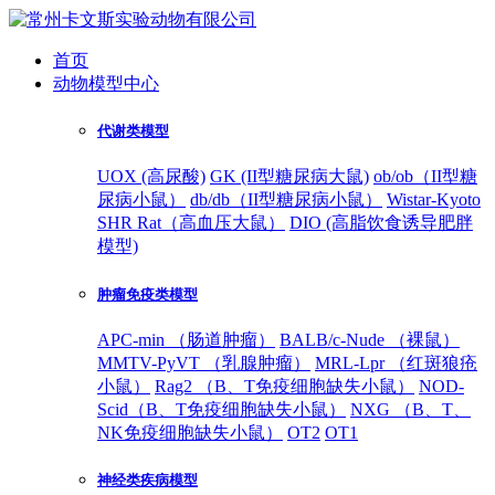
首页
动物模型中心
代谢类模型
UOX (高尿酸)
GK (II型糖尿病大鼠)
ob/ob（II型糖
尿病小鼠）
db/db（II型糖尿病小鼠）
Wistar-Kyoto
SHR Rat（高血压大鼠）
DIO (高脂饮食诱导肥胖
模型)
肿瘤免疫类模型
APC-min （肠道肿瘤）
BALB/c-Nude （裸鼠）
MMTV-PyVT （乳腺肿瘤）
MRL-Lpr （红斑狼疮
小鼠）
Rag2 （B、T免疫细胞缺失小鼠）
NOD-
Scid（B、T免疫细胞缺失小鼠）
NXG （B、T、
NK免疫细胞缺失小鼠）
OT2
OT1
神经类疾病模型