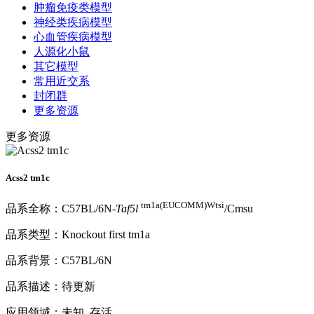
肿瘤免疫类模型
神经类疾病模型
心血管疾病模型
人源化小鼠
其它模型
常用近交系
封闭群
更多资源
更多资源
Acss2 tm1c
tm1a(EUCOMM)Wtsi
品系全称：C57BL/6N-
Taf5l
/Cmsu
品系类型：Knockout first tm1a
品系背景：C57BL/6N
品系描述：待更新
应用领域：未知, 存活