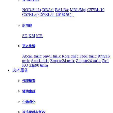
NOD/ShiLt
DBA/1
BALB/c
MRL/Mpj
C57BL/10
C57BL/6
C57BL/6（老龄鼠）
封闭群
SD
KM
ICR
更多资源
Abca1 tm1c
Snw1 tm1c
Rora tm1c
Fbp1 tm1c
Rnf216
tm1c
Acat1 tm1c
Zmpste24 tm1c
Zmpste24 tm1a
Zic1
KO
Zfp90 tm1a
技术服务
代理繁育
辅助生殖
生物净化
冷冻保种与复苏