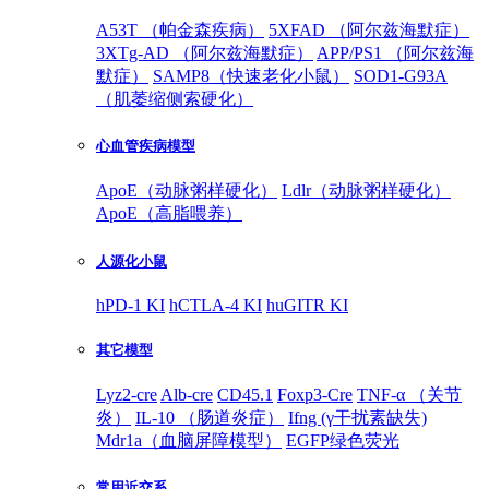
A53T （帕金森疾病）
5XFAD （阿尔兹海默症）
3XTg-AD （阿尔兹海默症）
APP/PS1 （阿尔兹海
默症）
SAMP8（快速老化小鼠）
SOD1-G93A
（肌萎缩侧索硬化）
心血管疾病模型
ApoE（动脉粥样硬化）
Ldlr（动脉粥样硬化）
ApoE（高脂喂养）
人源化小鼠
hPD-1 KI
hCTLA-4 KI
huGITR KI
其它模型
Lyz2-cre
Alb-cre
CD45.1
Foxp3-Cre
TNF-α （关节
炎）
IL-10 （肠道炎症）
Ifng (γ干扰素缺失)
Mdr1a（血脑屏障模型）
EGFP绿色荧光
常用近交系