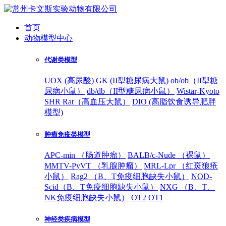
首页
动物模型中心
代谢类模型
UOX (高尿酸)
GK (II型糖尿病大鼠)
ob/ob（II型糖
尿病小鼠）
db/db（II型糖尿病小鼠）
Wistar-Kyoto
SHR Rat（高血压大鼠）
DIO (高脂饮食诱导肥胖
模型)
肿瘤免疫类模型
APC-min （肠道肿瘤）
BALB/c-Nude （裸鼠）
MMTV-PyVT （乳腺肿瘤）
MRL-Lpr （红斑狼疮
小鼠）
Rag2 （B、T免疫细胞缺失小鼠）
NOD-
Scid（B、T免疫细胞缺失小鼠）
NXG （B、T、
NK免疫细胞缺失小鼠）
OT2
OT1
神经类疾病模型