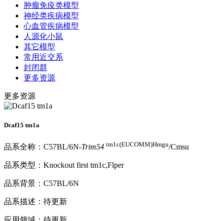
肿瘤免疫类模型
神经类疾病模型
心血管疾病模型
人源化小鼠
其它模型
常用近交系
封闭群
更多资源
更多资源
Dcaf15 tm1a
tm1c(EUCOMM)Hmgu
品系全称：C57BL/6N-
Trim54
/Cmsu
品系类型：Knockout first tm1c,Flper
品系背景：C57BL/6N
品系描述：待更新
应用领域：待更新