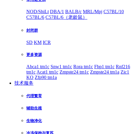
NOD/ShiLt
DBA/1
BALB/c
MRL/Mpj
C57BL/10
C57BL/6
C57BL/6（老龄鼠）
封闭群
SD
KM
ICR
更多资源
Abca1 tm1c
Snw1 tm1c
Rora tm1c
Fbp1 tm1c
Rnf216
tm1c
Acat1 tm1c
Zmpste24 tm1c
Zmpste24 tm1a
Zic1
KO
Zfp90 tm1a
技术服务
代理繁育
辅助生殖
生物净化
冷冻保种与复苏