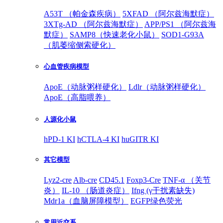
A53T （帕金森疾病）
5XFAD （阿尔兹海默症）
3XTg-AD （阿尔兹海默症）
APP/PS1 （阿尔兹海
默症）
SAMP8（快速老化小鼠）
SOD1-G93A
（肌萎缩侧索硬化）
心血管疾病模型
ApoE（动脉粥样硬化）
Ldlr（动脉粥样硬化）
ApoE（高脂喂养）
人源化小鼠
hPD-1 KI
hCTLA-4 KI
huGITR KI
其它模型
Lyz2-cre
Alb-cre
CD45.1
Foxp3-Cre
TNF-α （关节
炎）
IL-10 （肠道炎症）
Ifng (γ干扰素缺失)
Mdr1a（血脑屏障模型）
EGFP绿色荧光
常用近交系