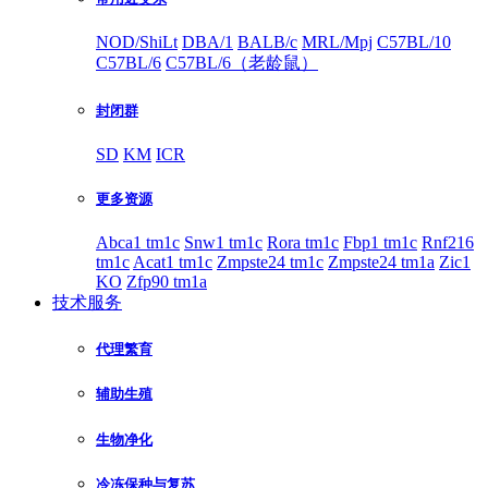
NOD/ShiLt
DBA/1
BALB/c
MRL/Mpj
C57BL/10
C57BL/6
C57BL/6（老龄鼠）
封闭群
SD
KM
ICR
更多资源
Abca1 tm1c
Snw1 tm1c
Rora tm1c
Fbp1 tm1c
Rnf216
tm1c
Acat1 tm1c
Zmpste24 tm1c
Zmpste24 tm1a
Zic1
KO
Zfp90 tm1a
技术服务
代理繁育
辅助生殖
生物净化
冷冻保种与复苏