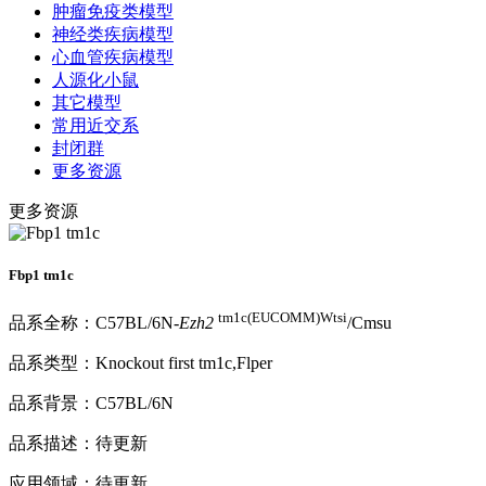
肿瘤免疫类模型
神经类疾病模型
心血管疾病模型
人源化小鼠
其它模型
常用近交系
封闭群
更多资源
更多资源
Fbp1 tm1c
tm1c(EUCOMM)Wtsi
品系全称：C57BL/6N-
Ezh2
/Cmsu
品系类型：Knockout first tm1c,Flper
品系背景：C57BL/6N
品系描述：待更新
应用领域：待更新