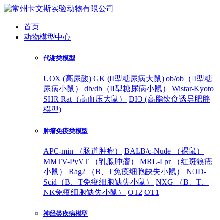
首页
动物模型中心
代谢类模型
UOX (高尿酸)
GK (II型糖尿病大鼠)
ob/ob（II型糖
尿病小鼠）
db/db（II型糖尿病小鼠）
Wistar-Kyoto
SHR Rat（高血压大鼠）
DIO (高脂饮食诱导肥胖
模型)
肿瘤免疫类模型
APC-min （肠道肿瘤）
BALB/c-Nude （裸鼠）
MMTV-PyVT （乳腺肿瘤）
MRL-Lpr （红斑狼疮
小鼠）
Rag2 （B、T免疫细胞缺失小鼠）
NOD-
Scid（B、T免疫细胞缺失小鼠）
NXG （B、T、
NK免疫细胞缺失小鼠）
OT2
OT1
神经类疾病模型