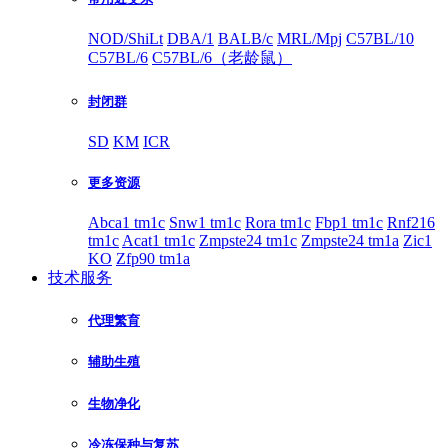
NOD/ShiLt
DBA/1
BALB/c
MRL/Mpj
C57BL/10
C57BL/6
C57BL/6（老龄鼠）
封闭群
SD
KM
ICR
更多资源
Abca1 tm1c
Snw1 tm1c
Rora tm1c
Fbp1 tm1c
Rnf216
tm1c
Acat1 tm1c
Zmpste24 tm1c
Zmpste24 tm1a
Zic1
KO
Zfp90 tm1a
技术服务
代理繁育
辅助生殖
生物净化
冷冻保种与复苏