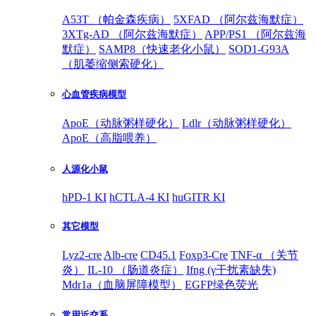
A53T （帕金森疾病）
5XFAD （阿尔兹海默症）
3XTg-AD （阿尔兹海默症）
APP/PS1 （阿尔兹海
默症）
SAMP8（快速老化小鼠）
SOD1-G93A
（肌萎缩侧索硬化）
心血管疾病模型
ApoE（动脉粥样硬化）
Ldlr（动脉粥样硬化）
ApoE（高脂喂养）
人源化小鼠
hPD-1 KI
hCTLA-4 KI
huGITR KI
其它模型
Lyz2-cre
Alb-cre
CD45.1
Foxp3-Cre
TNF-α （关节
炎）
IL-10 （肠道炎症）
Ifng (γ干扰素缺失)
Mdr1a（血脑屏障模型）
EGFP绿色荧光
常用近交系