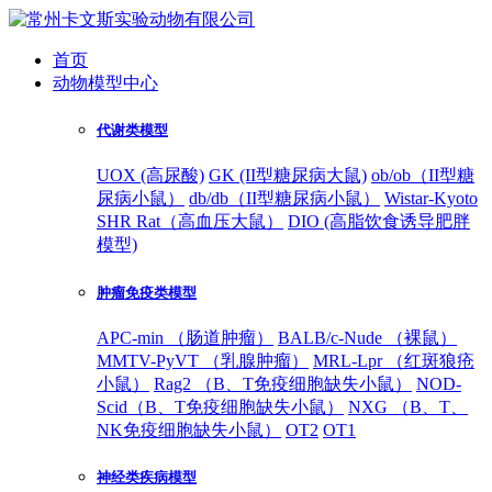
首页
动物模型中心
代谢类模型
UOX (高尿酸)
GK (II型糖尿病大鼠)
ob/ob（II型糖
尿病小鼠）
db/db（II型糖尿病小鼠）
Wistar-Kyoto
SHR Rat（高血压大鼠）
DIO (高脂饮食诱导肥胖
模型)
肿瘤免疫类模型
APC-min （肠道肿瘤）
BALB/c-Nude （裸鼠）
MMTV-PyVT （乳腺肿瘤）
MRL-Lpr （红斑狼疮
小鼠）
Rag2 （B、T免疫细胞缺失小鼠）
NOD-
Scid（B、T免疫细胞缺失小鼠）
NXG （B、T、
NK免疫细胞缺失小鼠）
OT2
OT1
神经类疾病模型