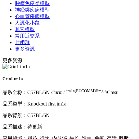
肿瘤免疫类模型
神经类疾病模型
心血管疾病模型
人源化小鼠
其它模型
常用近交系
封闭群
更多资源
更多资源
Grin1 tm1a
tm1a(EUCOMM)Hmgu
品系全称：C57BL/6N-
Carm1
/Cmsu
品系类型：Knockout first tm1a
品系背景：C57BL/6N
品系描述：待更新
应用领域：脂肪, 行为, 内分泌, 生长, 造血, 免疫, 存活, 呼吸